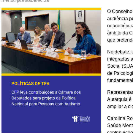
mental já estabelecida
O Conselho 
audiência p
neurociência
âmbito da C
que pretende
No debate, 
integradas 
Social (SUAS
de Psicolog
fundamentalm
Representan
Autarquia é
ampliar a c
Carolina Ro
Saúde Menta
contribuiçõe