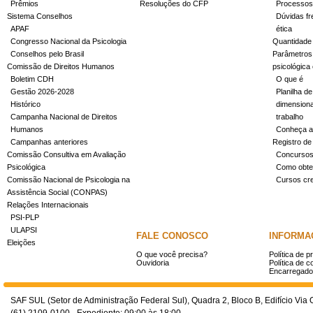
Prêmios
Resoluções do CFP
Processos
Sistema Conselhos
Dúvidas fr
APAF
ética
Congresso Nacional da Psicologia
Quantidade
Conselhos pelo Brasil
Parâmetros 
Comissão de Direitos Humanos
psicológica
Boletim CDH
O que é
Gestão 2026-2028
Planilha de
Histórico
dimensiona
Campanha Nacional de Direitos
trabalho
Humanos
Conheça a
Campanhas anteriores
Registro de
Comissão Consultiva em Avaliação
Concurso
Psicológica
Como obter
Comissão Nacional de Psicologia na
Cursos cr
Assistência Social (CONPAS)
Relações Internacionais
PSI-PLP
ULAPSI
FALE CONOSCO
INFORMA
Eleições
O que você precisa?
Política de p
Ouvidoria
Política de c
Encarregado
SAF SUL (Setor de Administração Federal Sul), Quadra 2, Bloco B, Edifício Via O