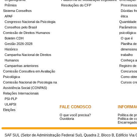
Prêmios
Resoluções do CFP
Processos
Sistema Conselhos
Dúvidas fr
APAF
ética
Congresso Nacional da Psicologia
Quantidade
Conselhos pelo Brasil
Parâmetros 
Comissão de Direitos Humanos
psicológica
Boletim CDH
O que é
Gestão 2026-2028
Planilha de
Histórico
dimensiona
Campanha Nacional de Direitos
trabalho
Humanos
Conheça a
Campanhas anteriores
Registro de
Comissão Consultiva em Avaliação
Concurso
Psicológica
Como obter
Comissão Nacional de Psicologia na
Cursos cr
Assistência Social (CONPAS)
Relações Internacionais
PSI-PLP
ULAPSI
FALE CONOSCO
INFORMA
Eleições
O que você precisa?
Política de p
Ouvidoria
Política de c
Encarregado
SAF SUL (Setor de Administração Federal Sul), Quadra 2, Bloco B, Edifício Via O