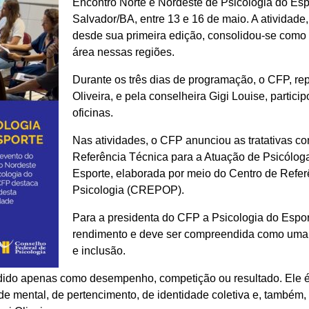
Encontro Norte e Nordeste de Psicologia do Es
Salvador/BA, entre 13 e 16 de maio. A atividad
desde sua primeira edição, consolidou-se como 
área nessas regiões.
Durante os três dias de programação, o CFP, rep
Oliveira, e pela conselheira Gigi Louise, partic
oficinas.
Nas atividades, o CFP anunciou as tratativas co
Referência Técnica para a Atuação de Psicóloga
Esporte, elaborada por meio do Centro de Refer
Psicologia (CREPOP).
Para a presidenta do CFP a Psicologia do Esport
rendimento e deve ser compreendida como uma f
e inclusão.
ido apenas como desempenho, competição ou resultado. Ele é t
úde mental, de pertencimento, de identidade coletiva e, também