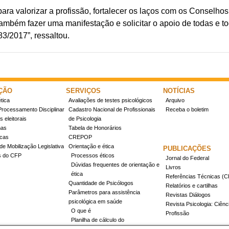
ra valorizar a profissão, fortalecer os laços com os Conselhos
também fazer uma manifestação e solicitar o apoio de todas e 
3/2017”, ressaltou.
ÇÃO
SERVIÇOS
NOTÍCIAS
tica
Avaliações de testes psicológicos
Arquivo
Processamento Disciplinar
Cadastro Nacional de Profissionais
Receba o boletim
 eleitorais
de Psicologia
mas
Tabela de Honorários
icas
CREPOP
de Mobilização Legislativa
Orientação e ética
PUBLICAÇÕES
s do CFP
Processos éticos
Jornal do Federal
Dúvidas frequentes de orientação e
Livros
ética
Referências Técnicas 
Quantidade de Psicólogos
Relatórios e cartilhas
Parâmetros para assistência
Revistas Diálogos
psicológica em saúde
Revista Psicologia: Ciênc
O que é
Profissão
Planilha de cálculo do