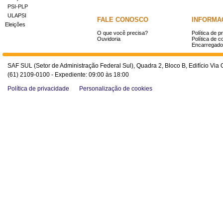
PSI-PLP
ULAPSI
FALE CONOSCO
INFORMA
Eleições
O que você precisa?
Política de p
Ouvidoria
Política de c
Encarregado
SAF SUL (Setor de Administração Federal Sul), Quadra 2, Bloco B, Edifício Via O
(61) 2109-0100 - Expediente: 09:00 às 18:00
Política de privacidade
Personalização de cookies