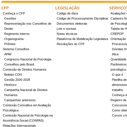
CFP
LEGISLAÇÃO
SERVIÇO
Conheça o CFP
Código de ética
Avaliações 
Gestões
Código de Processamento Disciplinar
Cadastro Na
Representação nos Conselhos de
Documentos eleitorais
de Psicolog
Direito
Leis e normas
Tabela de H
Regimento Interno
Notas técnicas
CREPOP
Organograma
Plataforma de Mobilização Legislativa
Orientação 
Prêmios
Resoluções do CFP
Processos
Sistema Conselhos
Dúvidas fr
APAF
ética
Congresso Nacional da Psicologia
Quantidade
Conselhos pelo Brasil
Parâmetros 
Comissão de Direitos Humanos
psicológica
Boletim CDH
O que é
Gestão 2026-2028
Planilha de
Histórico
dimensiona
Campanha Nacional de Direitos
trabalho
Humanos
Conheça a
Campanhas anteriores
Registro de
Comissão Consultiva em Avaliação
Concurso
Psicológica
Como obter
Comissão Nacional de Psicologia na
Cursos cr
Assistência Social (CONPAS)
Relações Internacionais