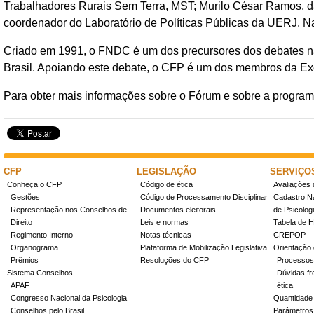
Trabalhadores Rurais Sem Terra, MST; Murilo César Ramos, da
coordenador do Laboratório de Políticas Públicas da UERJ. N
Criado em 1991, o FNDC é um dos precursores dos debates n
Brasil. Apoiando este debate, o CFP é um dos membros da Ex
Para obter mais informações sobre o Fórum e sobre a program
CFP
LEGISLAÇÃO
SERVIÇO
Conheça o CFP
Código de ética
Avaliações 
Gestões
Código de Processamento Disciplinar
Cadastro Na
Representação nos Conselhos de
Documentos eleitorais
de Psicolog
Direito
Leis e normas
Tabela de H
Regimento Interno
Notas técnicas
CREPOP
Organograma
Plataforma de Mobilização Legislativa
Orientação 
Prêmios
Resoluções do CFP
Processos
Sistema Conselhos
Dúvidas fr
APAF
ética
Congresso Nacional da Psicologia
Quantidade
Conselhos pelo Brasil
Parâmetros 