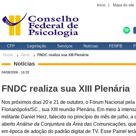
Início
Mapa do site
CFP
Legislação
Serviços
Notícias
FENPB
P
Home
Geral
FNDC realiza sua XIII Plenária
Notícias
04/08/2006 - 16:32
FNDC realiza sua XIII Plenária
Nos próximos dias 20 e 21 de outubro, o Fórum Nacional pel
Florianópolis/SC., sua XIII reunião Plenária. Em meio à inte
militante Daniel Herz, falecido no princípio do mês de julho,
aberto
Análise da Conjuntura da Área das Comunicações,
que
em época de adoção do padrão digital de TV. Esse Painel te