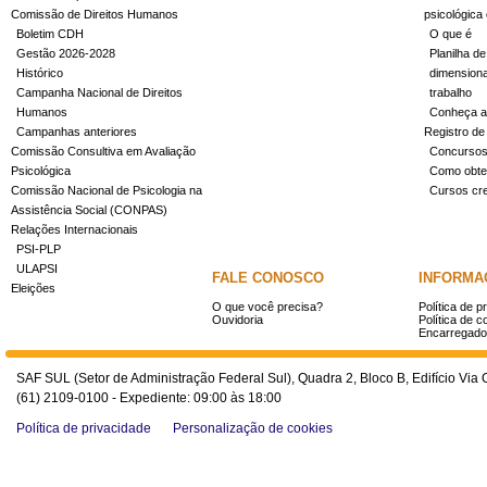
Comissão de Direitos Humanos
psicológica
Boletim CDH
O que é
Gestão 2026-2028
Planilha de
Histórico
dimensiona
Campanha Nacional de Direitos
trabalho
Humanos
Conheça a
Campanhas anteriores
Registro de
Comissão Consultiva em Avaliação
Concurso
Psicológica
Como obter
Comissão Nacional de Psicologia na
Cursos cr
Assistência Social (CONPAS)
Relações Internacionais
PSI-PLP
ULAPSI
FALE CONOSCO
INFORMA
Eleições
O que você precisa?
Política de p
Ouvidoria
Política de c
Encarregado
SAF SUL (Setor de Administração Federal Sul), Quadra 2, Bloco B, Edifício Via O
(61) 2109-0100 - Expediente: 09:00 às 18:00
Política de privacidade
Personalização de cookies