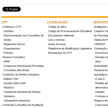
CFP
LEGISLAÇÃO
SERVIÇO
Conheça o CFP
Código de ética
Avaliações 
Gestões
Código de Processamento Disciplinar
Cadastro Na
Representação nos Conselhos de
Documentos eleitorais
de Psicolog
Direito
Leis e normas
Tabela de H
Regimento Interno
Notas técnicas
CREPOP
Organograma
Plataforma de Mobilização Legislativa
Orientação 
Prêmios
Resoluções do CFP
Processos
Sistema Conselhos
Dúvidas fr
APAF
ética
Congresso Nacional da Psicologia
Quantidade
Conselhos pelo Brasil
Parâmetros 
Comissão de Direitos Humanos
psicológica
Boletim CDH
O que é
Gestão 2026-2028
Planilha de
Histórico
dimensiona
Campanha Nacional de Direitos
trabalho
Humanos
Conheça a
Campanhas anteriores
Registro de
Comissão Consultiva em Avaliação
Concurso