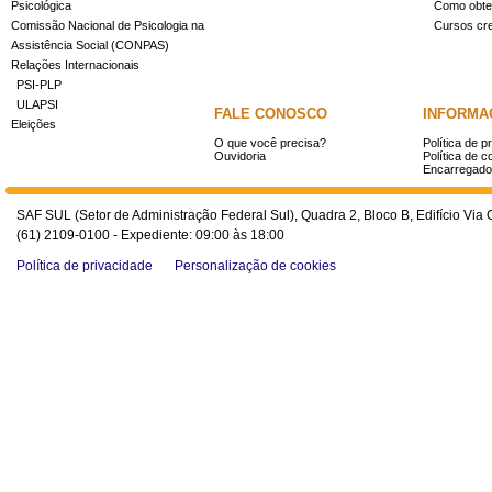
Psicológica
Como obter
Comissão Nacional de Psicologia na
Cursos cr
Assistência Social (CONPAS)
Relações Internacionais
PSI-PLP
ULAPSI
FALE CONOSCO
INFORMA
Eleições
O que você precisa?
Política de p
Ouvidoria
Política de c
Encarregado
SAF SUL (Setor de Administração Federal Sul), Quadra 2, Bloco B, Edifício Via O
(61) 2109-0100 - Expediente: 09:00 às 18:00
Política de privacidade
Personalização de cookies