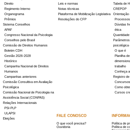
Direito
Leis e normas
Tabela de H
Regimento Interno
Notas técnicas
CREPOP
Organograma
Plataforma de Mobilização Legislativa
Orientação 
Prêmios
Resoluções do CFP
Processos
Sistema Conselhos
Dúvidas fr
APAF
ética
Congresso Nacional da Psicologia
Quantidade
Conselhos pelo Brasil
Parâmetros 
Comissão de Direitos Humanos
psicológica
Boletim CDH
O que é
Gestão 2026-2028
Planilha de
Histórico
dimensiona
Campanha Nacional de Direitos
trabalho
Humanos
Conheça a
Campanhas anteriores
Registro de
Comissão Consultiva em Avaliação
Concurso
Psicológica
Como obter
Comissão Nacional de Psicologia na
Cursos cr
Assistência Social (CONPAS)
Relações Internacionais
PSI-PLP
ULAPSI
FALE CONOSCO
INFORMA
Eleições
O que você precisa?
Política de p
Ouvidoria
Política de c