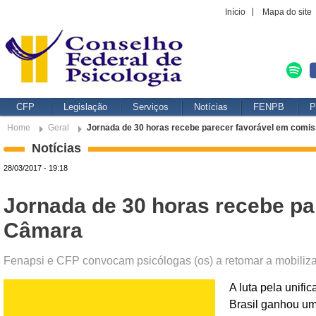
Início
Mapa do site
CFP
Legislação
Serviços
Notícias
FENPB
P
Home
Geral
Jornada de 30 horas recebe parecer favorável em comi
Notícias
28/03/2017 - 19:18
Jornada de 30 horas recebe pa
Câmara
Fenapsi e CFP convocam psicólogas (os) a retomar a mobiliz
A luta pela unifi
Brasil ganhou um