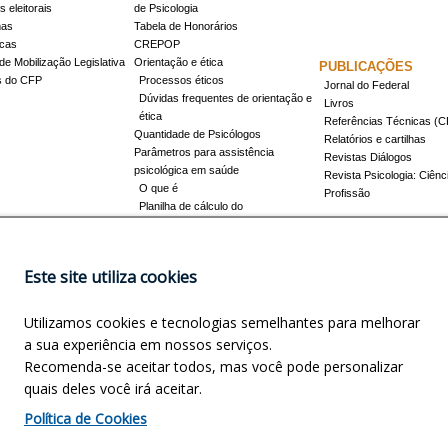
 eleitorais
de Psicologia
mas
Tabela de Honorários
icas
CREPOP
de Mobilização Legislativa
Orientação e ética
PUBLICAÇÕES
s do CFP
Processos éticos
Jornal do Federal
Dúvidas frequentes de orientação e
Livros
ética
Referências Técnicas 
Quantidade de Psicólogos
Relatórios e cartilhas
Parâmetros para assistência
Revistas Diálogos
psicológica em saúde
Revista Psicologia: Ciênc
O que é
Profissão
Planilha de cálculo do
dimensionamento da força de
trabalho
Conheça a resolução 17/2022
Este site utiliza cookies
Registro de Especialista
Concursos
Como obter o título
Utilizamos cookies e tecnologias semelhantes para melhorar
Cursos credenciados
EVENTOS
a sua experiência em nossos serviços.
Promovidos pelo CFP
Recomenda-se aceitar todos, mas você pode personalizar
Apoio e Patrocínio
quais deles você irá aceitar.
NOSCO
INFORMAÇÕES LEGAIS
Política de Cookies
precisa?
Política de privacidade