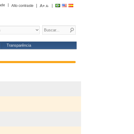
ade
A+
Alto contraste
A-
Transparência