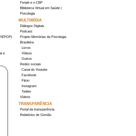
Fenpb e o CBP
Biblioteca Virtual em Saúde |
Psicologia
MULTIMÍDIA
Diálogos Digitais
Podcast
(CREPOP)
Projeto Memórias da Psicologia
Brasileira
Livros
ia e
Vídeos
Outros
Redes sociais
Canal do Youtube
Facebook
Flickr
Instagram
Twitter
Vídeos
TRANSPARÊNCIA
Portal da transparência
Relatórios de Gestão