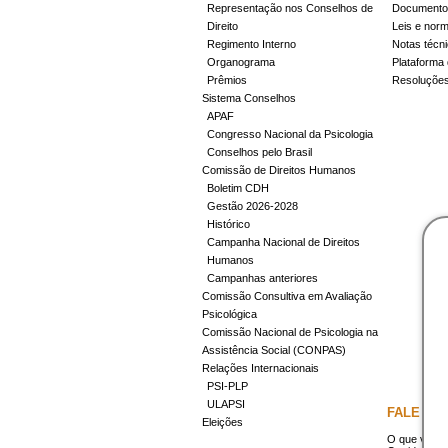
Representação nos Conselhos de
Documentos
Direito
Leis e nor
Regimento Interno
Notas técn
Organograma
Plataforma 
Prêmios
Resoluçõe
Sistema Conselhos
APAF
Congresso Nacional da Psicologia
Conselhos pelo Brasil
Comissão de Direitos Humanos
Boletim CDH
Gestão 2026-2028
Histórico
Campanha Nacional de Direitos
Humanos
Campanhas anteriores
Comissão Consultiva em Avaliação
Psicológica
Comissão Nacional de Psicologia na
Assistência Social (CONPAS)
Relações Internacionais
PSI-PLP
ULAPSI
FALE CO
Eleições
O que você 