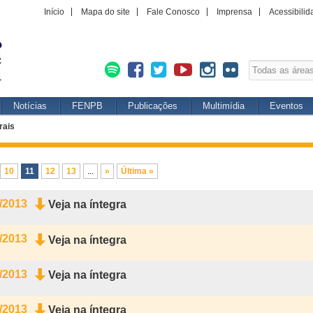
Início
Mapa do site
Fale Conosco
Imprensa
Acessibilid
Notícias
FENPB
Publicações
Multimídia
Eventos
rais
10
11
12
13
...
»
Última »
/2013
Veja na íntegra
/2013
Veja na íntegra
/2013
Veja na íntegra
/2013
Veja na íntegra