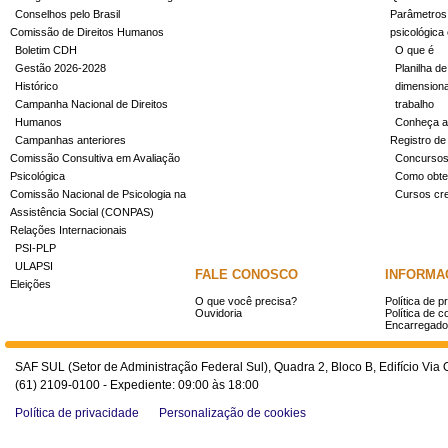
Conselhos pelo Brasil
Parâmetros 
Comissão de Direitos Humanos
psicológica
Boletim CDH
O que é
Gestão 2026-2028
Planilha de
Histórico
dimensiona
Campanha Nacional de Direitos
trabalho
Humanos
Conheça a
Campanhas anteriores
Registro de
Comissão Consultiva em Avaliação
Concurso
Psicológica
Como obter
Comissão Nacional de Psicologia na
Cursos cr
Assistência Social (CONPAS)
Relações Internacionais
PSI-PLP
ULAPSI
FALE CONOSCO
INFORMA
Eleições
O que você precisa?
Política de p
Ouvidoria
Política de c
Encarregado
SAF SUL (Setor de Administração Federal Sul), Quadra 2, Bloco B, Edifício Via O
(61) 2109-0100 - Expediente: 09:00 às 18:00
Política de privacidade
Personalização de cookies