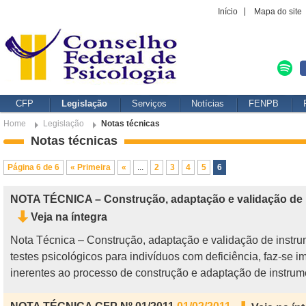
Início
Mapa do site
CFP
Legislação
Serviços
Notícias
FENPB
Home
Legislação
Notas técnicas
Notas técnicas
Página 6 de 6
« Primeira
«
...
2
3
4
5
6
NOTA TÉCNICA – Construção, adaptação e validação de 
Veja na íntegra
Nota Técnica – Construção, adaptação e validação de instr
testes psicológicos para indivíduos com deficiência, faz-se 
inerentes ao processo de construção e adaptação de instrumen