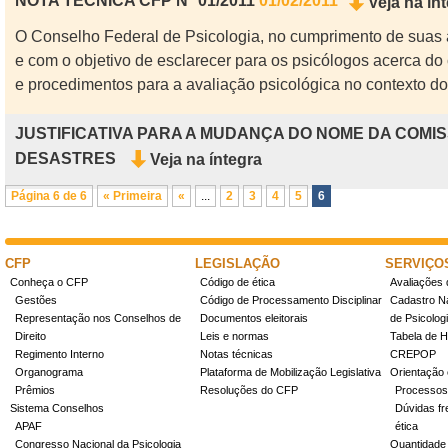
NOTA TÉCNICA CFP Nº 01/2011
01/02/2011
Veja na ín
O Conselho Federal de Psicologia, no cumprimento de suas at
e com o objetivo de esclarecer para os psicólogos acerca d
e procedimentos para a avaliação psicológica no contexto do
JUSTIFICATIVA PARA A MUDANÇA DO NOME DA COMIS
DESASTRES
Veja na íntegra
Página 6 de 6
« Primeira
«
...
2
3
4
5
6
CFP
LEGISLAÇÃO
SERVIÇO
Conheça o CFP
Código de ética
Avaliações 
Gestões
Código de Processamento Disciplinar
Cadastro Na
Representação nos Conselhos de
Documentos eleitorais
de Psicolog
Direito
Leis e normas
Tabela de H
Regimento Interno
Notas técnicas
CREPOP
Organograma
Plataforma de Mobilização Legislativa
Orientação 
Prêmios
Resoluções do CFP
Processos
Sistema Conselhos
Dúvidas fr
APAF
ética
Congresso Nacional da Psicologia
Quantidade