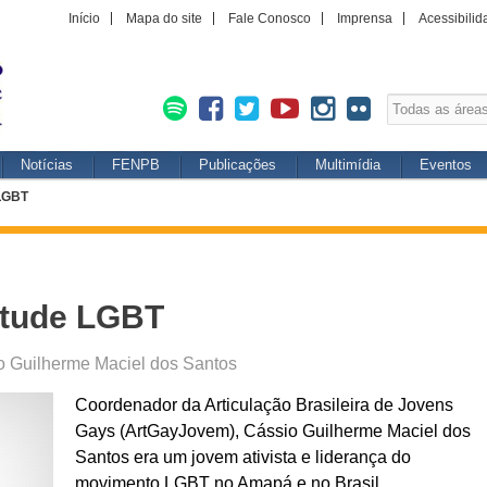
Início
Mapa do site
Fale Conosco
Imprensa
Acessibilid
Notícias
FENPB
Publicações
Multimídia
Eventos
 LGBT
entude LGBT
o Guilherme Maciel dos Santos
Coordenador da Articulação Brasileira de Jovens
Gays (ArtGayJovem), Cássio Guilherme Maciel dos
Santos era um jovem ativista e liderança do
movimento LGBT no Amapá e no Brasil.