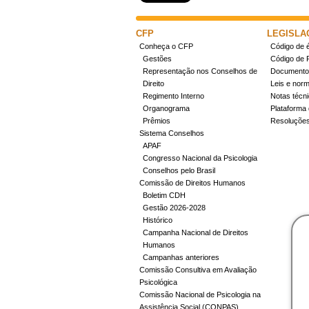
CFP
LEGISLA
Conheça o CFP
Código de é
Gestões
Código de 
Representação nos Conselhos de
Documentos
Direito
Leis e nor
Regimento Interno
Notas técn
Organograma
Plataforma 
Prêmios
Resoluçõe
Sistema Conselhos
APAF
Congresso Nacional da Psicologia
Conselhos pelo Brasil
Comissão de Direitos Humanos
Boletim CDH
Gestão 2026-2028
Histórico
Campanha Nacional de Direitos
Humanos
Campanhas anteriores
Comissão Consultiva em Avaliação
Psicológica
Comissão Nacional de Psicologia na
Assistência Social (CONPAS)