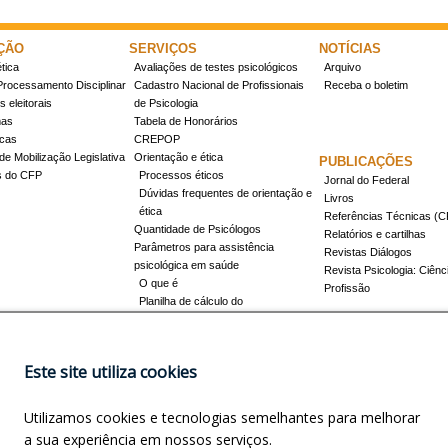
ÇÃO
SERVIÇOS
NOTÍCIAS
tica
Avaliações de testes psicológicos
Arquivo
Processamento Disciplinar
Cadastro Nacional de Profissionais
Receba o boletim
 eleitorais
de Psicologia
mas
Tabela de Honorários
icas
CREPOP
de Mobilização Legislativa
Orientação e ética
PUBLICAÇÕES
s do CFP
Processos éticos
Jornal do Federal
Dúvidas frequentes de orientação e
Livros
ética
Referências Técnicas 
Quantidade de Psicólogos
Relatórios e cartilhas
Parâmetros para assistência
Revistas Diálogos
psicológica em saúde
Revista Psicologia: Ciênc
O que é
Profissão
Planilha de cálculo do
dimensionamento da força de
trabalho
Conheça a resolução 17/2022
Este site utiliza cookies
Registro de Especialista
Concursos
Como obter o título
Utilizamos cookies e tecnologias semelhantes para melhorar
Cursos credenciados
EVENTOS
a sua experiência em nossos serviços.