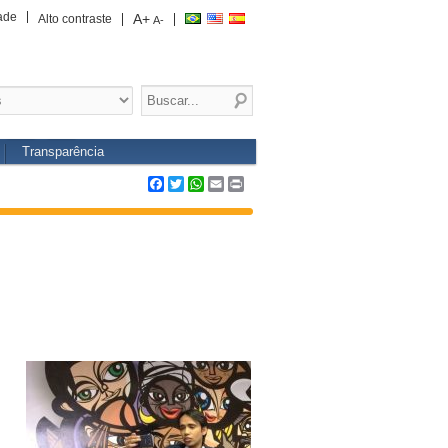
ade
A+
Alto contraste
A-
Transparência
Facebook
Twitter
WhatsApp
Email
Print