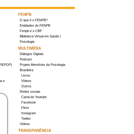
FENPB
O que é o FENPB?
Entidades do FENPB
Fenpb e o CBP
Biblioteca Virtual em Saúde |
Psicologia
MULTIMÍDIA
Diálogos Digitais
Podcast
(CREPOP)
Projeto Memórias da Psicologia
Brasileira
Livros
ia e
Vídeos
Outros
Redes sociais
Canal do Youtube
Facebook
Flickr
Instagram
Twitter
Vídeos
TRANSPARÊNCIA