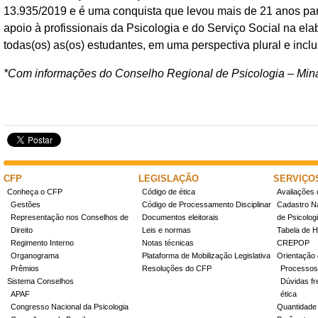
13.935/2019 e é uma conquista que levou mais de 21 anos par
apoio à profissionais da Psicologia e do Serviço Social na e
todas(os) as(os) estudantes, em uma perspectiva plural e incl
*Com informações do Conselho Regional de Psicologia – Mi
CFP
LEGISLAÇÃO
SERVIÇO
Conheça o CFP
Código de ética
Avaliações 
Gestões
Código de Processamento Disciplinar
Cadastro Na
Representação nos Conselhos de
Documentos eleitorais
de Psicolog
Direito
Leis e normas
Tabela de H
Regimento Interno
Notas técnicas
CREPOP
Organograma
Plataforma de Mobilização Legislativa
Orientação 
Prêmios
Resoluções do CFP
Processos
Sistema Conselhos
Dúvidas fr
APAF
ética
Congresso Nacional da Psicologia
Quantidade