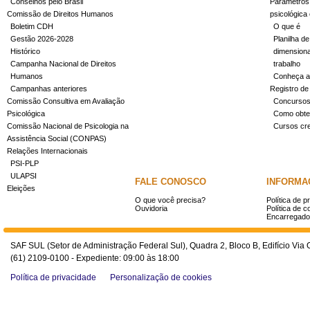
Conselhos pelo Brasil
Parâmetros 
Comissão de Direitos Humanos
psicológica
Boletim CDH
O que é
Gestão 2026-2028
Planilha de
Histórico
dimensiona
Campanha Nacional de Direitos
trabalho
Humanos
Conheça a
Campanhas anteriores
Registro de
Comissão Consultiva em Avaliação
Concurso
Psicológica
Como obter
Comissão Nacional de Psicologia na
Cursos cr
Assistência Social (CONPAS)
Relações Internacionais
PSI-PLP
ULAPSI
FALE CONOSCO
INFORMA
Eleições
O que você precisa?
Política de p
Ouvidoria
Política de c
Encarregado
SAF SUL (Setor de Administração Federal Sul), Quadra 2, Bloco B, Edifício Via O
(61) 2109-0100 - Expediente: 09:00 às 18:00
Política de privacidade
Personalização de cookies