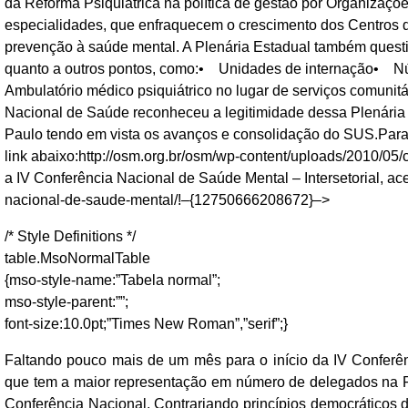
da Reforma Psiquiátrica na política de gestão por Organizaçõe
especialidades, que enfraquecem o crescimento dos Centros d
prevenção à saúde mental. A Plenária Estadual também questi
quanto a outros pontos, como:• Unidades de internação• N
Ambulatório médico psiquiátrico no lugar de serviços comunit
Nacional de Saúde reconheceu a legitimidade dessa Plenária 
Paulo tendo em vista os avanços e consolidação do SUS.Para le
link abaixo:http://osm.org.br/osm/wp-content/uploads/2010/05/
a IV Conferência Nacional de Saúde Mental – Intersetorial, ace
nacional-de-saude-mental/!–{12750666208672}–>
/* Style Definitions */
table.MsoNormalTable
{mso-style-name:”Tabela normal”;
mso-style-parent:””;
font-size:10.0pt;”Times New Roman”,”serif”;}
Faltando pouco mais de um mês para o início da IV Conferên
que tem a maior representação em número de delegados na Fe
Conferência Nacional. Contrariando princípios democrático