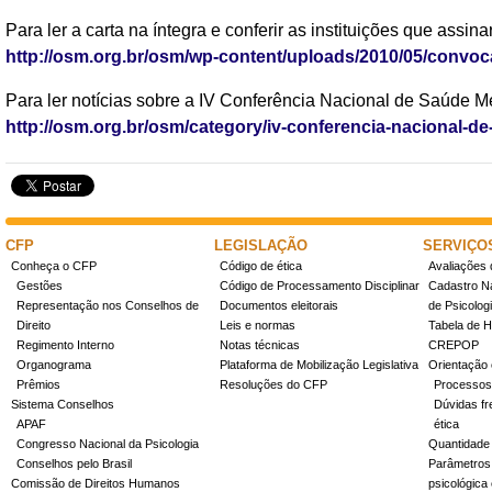
Para ler a carta na íntegra e conferir as instituições que assin
http://osm.org.br/osm/wp-content/uploads/2010/05/convoca
Para ler notícias sobre a IV Conferência Nacional de Saúde Men
http://osm.org.br/osm/category/iv-conferencia-nacional-d
CFP
LEGISLAÇÃO
SERVIÇO
Conheça o CFP
Código de ética
Avaliações 
Gestões
Código de Processamento Disciplinar
Cadastro Na
Representação nos Conselhos de
Documentos eleitorais
de Psicolog
Direito
Leis e normas
Tabela de H
Regimento Interno
Notas técnicas
CREPOP
Organograma
Plataforma de Mobilização Legislativa
Orientação 
Prêmios
Resoluções do CFP
Processos
Sistema Conselhos
Dúvidas fr
APAF
ética
Congresso Nacional da Psicologia
Quantidade
Conselhos pelo Brasil
Parâmetros 
Comissão de Direitos Humanos
psicológica