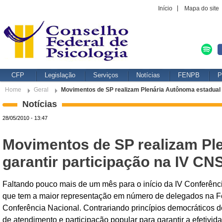
Início
Mapa do site
CFP
Legislação
Serviços
Notícias
FENPB
P
Home
Geral
Movimentos de SP realizam Plenária Autônoma estadual p
Notícias
28/05/2010 - 13:47
Movimentos de SP realizam Pl
garantir participação na IV CN
Faltando pouco mais de um mês para o início da IV Conferênci
que tem a maior representação em número de delegados na Fed
Conferência Nacional. Contrariando princípios democráticos
de atendimento e participação popular para garantir a efetivid