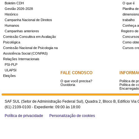
Boletim CDH
O que é
Gestão 2026-2028
Planilha de
Histórico
dimensiona
Campanha Nacional de Direitos
trabalho
Humanos
Conheça a
Campanhas anteriores
Registro de
Comissão Consultiva em Avaliação
Concurso
Psicológica
Como obter
Comissão Nacional de Psicologia na
Cursos cr
Assistência Social (CONPAS)
Relações Internacionais
PSI-PLP
ULAPSI
FALE CONOSCO
INFORMA
Eleições
O que você precisa?
Política de p
Ouvidoria
Política de c
Encarregado
SAF SUL (Setor de Administração Federal Sul), Quadra 2, Bloco B, Edifício Via O
(61) 2109-0100 - Expediente: 09:00 às 18:00
Política de privacidade
Personalização de cookies