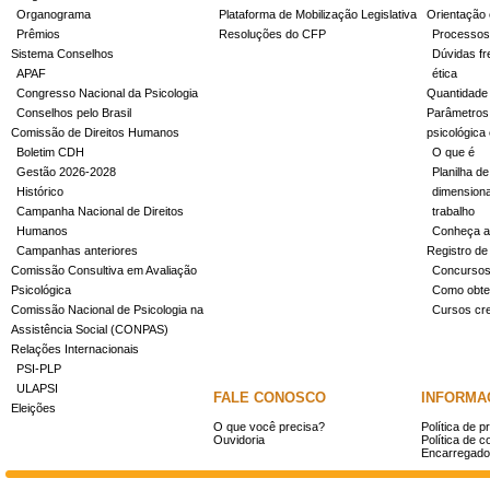
Organograma
Plataforma de Mobilização Legislativa
Orientação 
Prêmios
Resoluções do CFP
Processos
Sistema Conselhos
Dúvidas fr
APAF
ética
Congresso Nacional da Psicologia
Quantidade
Conselhos pelo Brasil
Parâmetros 
Comissão de Direitos Humanos
psicológica
Boletim CDH
O que é
Gestão 2026-2028
Planilha de
Histórico
dimensiona
Campanha Nacional de Direitos
trabalho
Humanos
Conheça a
Campanhas anteriores
Registro de
Comissão Consultiva em Avaliação
Concurso
Psicológica
Como obter
Comissão Nacional de Psicologia na
Cursos cr
Assistência Social (CONPAS)
Relações Internacionais
PSI-PLP
ULAPSI
FALE CONOSCO
INFORMA
Eleições
O que você precisa?
Política de p
Ouvidoria
Política de c
Encarregado