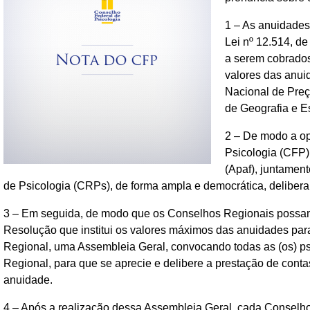
1 – As anuidades
Lei nº 12.514, de
a serem cobrados
valores das anui
Nacional de Preç
de Geografia e Est
2 – De modo a op
Psicologia (CFP)
(Apaf), juntamen
de Psicologia (CRPs), de forma ampla e democrática, deliber
3 – Em seguida, de modo que os Conselhos Regionais possam 
Resolução que institui os valores máximos das anuidades para
Regional, uma Assembleia Geral, convocando todas as (os) psi
Regional, para que se aprecie e delibere a prestação de cont
anuidade.
4 – Após a realização dessa Assembleia Geral, cada Conselh