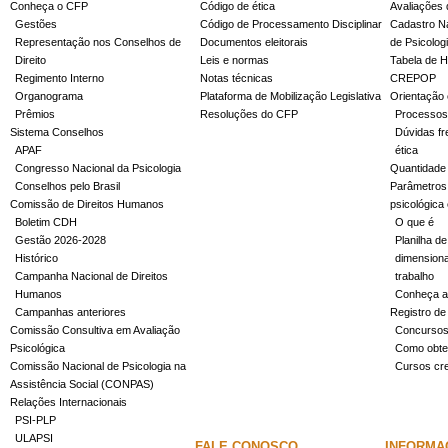
Conheça o CFP
Código de ética
Avaliações 
Gestões
Código de Processamento Disciplinar
Cadastro Na
Representação nos Conselhos de
Documentos eleitorais
de Psicolog
Direito
Leis e normas
Tabela de H
Regimento Interno
Notas técnicas
CREPOP
Organograma
Plataforma de Mobilização Legislativa
Orientação 
Prêmios
Resoluções do CFP
Processos
Sistema Conselhos
Dúvidas fr
APAF
ética
Congresso Nacional da Psicologia
Quantidade
Conselhos pelo Brasil
Parâmetros 
Comissão de Direitos Humanos
psicológica
Boletim CDH
O que é
Gestão 2026-2028
Planilha de
Histórico
dimensiona
Campanha Nacional de Direitos
trabalho
Humanos
Conheça a
Campanhas anteriores
Registro de
Comissão Consultiva em Avaliação
Concurso
Psicológica
Como obter
Comissão Nacional de Psicologia na
Cursos cr
Assistência Social (CONPAS)
Relações Internacionais
PSI-PLP
ULAPSI
FALE CONOSCO
INFORMA