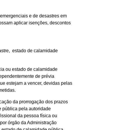
 emergenciais e de desastres em
 possam aplicar isenções, descontos
astre, estado de calamidade
cia ou estado de calamidade
dependentemente de prévia
ue estejam a vencer, devidas pelas
metidas.
icação da prorrogação dos prazos
 pública pela autoridade
issional da pessoa física ou
o por órgão da Administração
u estado de calamidade pública