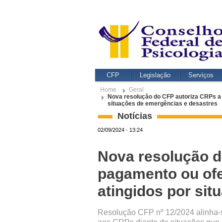
CFP
Legislação
Serviços
Home
Geral
Nova resolução do CFP autoriza CRPs a 
situações de emergências e desastres
Notícias
02/09/2024 - 13:24
Nova resolução d
pagamento ou ofe
atingidos por si
Resolução CFP nº 12/2024 alinha-se