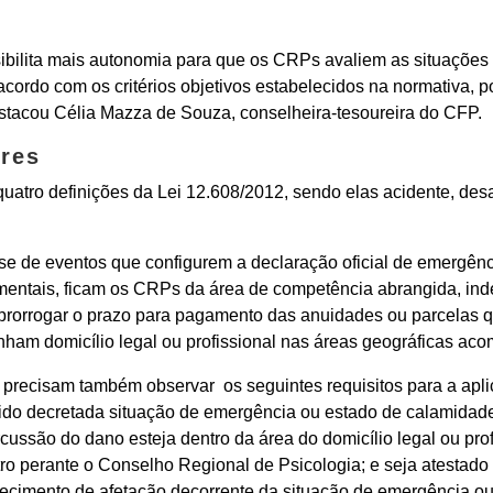
bilita mais autonomia para que os CRPs avaliem as situações
 acordo com os critérios objetivos estabelecidos na normativa,
stacou Célia Mazza de Souza, conselheira-tesoureira do CFP.
res
atro definições da Lei 12.608/2012, sendo elas acidente, des
ese de eventos que configurem a declaração oficial de emergên
mentais, ficam os CRPs da área de competência abrangida, in
 prorrogar o prazo para pagamento das anuidades ou parcelas q
enham domicílio legal ou profissional nas áreas geográficas aco
 precisam também observar os seguintes requisitos para a apl
ido decretada situação de emergência ou estado de calamidade
ussão do dano esteja dentro da área do domicílio legal ou prof
stro perante o Conselho Regional de Psicologia; e seja atestad
nhecimento de afetação decorrente da situação de emergência o