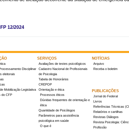
CFP 12/2024
ÇÃO
SERVIÇOS
NOTÍCIAS
tica
Avaliações de testes psicológicos
Arquivo
Processamento Disciplinar
Cadastro Nacional de Profissionais
Receba o boletim
 eleitorais
de Psicologia
mas
Tabela de Honorários
icas
CREPOP
de Mobilização Legislativa
Orientação e ética
PUBLICAÇÕES
s do CFP
Processos éticos
Jornal do Federal
Dúvidas frequentes de orientação e
Livros
ética
Referências Técnicas 
Quantidade de Psicólogos
Relatórios e cartilhas
Parâmetros para assistência
Revistas Diálogos
psicológica em saúde
Revista Psicologia: Ciênc
O que é
Profissão