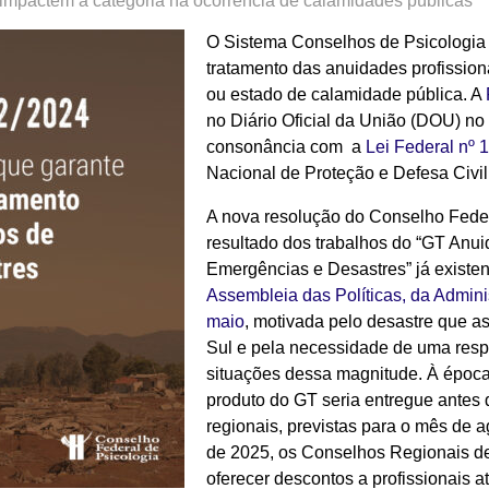
impactem a categoria na ocorrência de calamidades públicas
O Sistema Conselhos de Psicologia 
tratamento das anuidades profissio
ou estado de calamidade pública. A
no Diário Oficial da União (DOU) no 
consonância com a
Lei Federal nº
Nacional de Proteção e Defesa Civil
A nova resolução do Conselho Fede
resultado dos trabalhos do “GT Anu
Emergências e Desastres” já existe
Assembleia das Políticas, da Admin
maio
, motivada pelo desastre que a
Sul e pela necessidade de uma respo
situações dessa magnitude. À época
produto do GT seria entregue antes
regionais, previstas para o mês de ag
de 2025, os Conselhos Regionais d
oferecer descontos a profissionais 