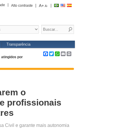
ade
A+
Alto contraste
A-
Transparência
Facebook
Twitter
WhatsApp
Email
Print
atingidos por
arem o
 profissionais
tres
sa Civil e garante mais autonomia