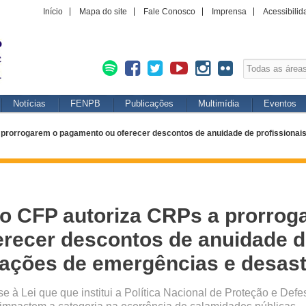
Início
Mapa do site
Fale Conosco
Imprensa
Acessibilid
Notícias
FENPB
Publicações
Multimídia
Eventos
prorrogarem o pagamento ou oferecer descontos de anuidade de profissionais 
o CFP autoriza CRPs a prorrog
recer descontos de anuidade de
tuações de emergências e desas
 à Lei que que institui a Política Nacional de Proteção e Defe