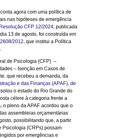
conta agora com uma política de
nais nas hipóteses de emergência
Resolução CFP 12/2024
, publicada
dia 13 de agosto, foi construída em
 12608/2012
, que institui a Política
.
ral de Psicologia (CFP) –
idades – Isenção em Casos de
nte, que recebeu a demanda, da
istração e das Finanças (APAF), de
ssolou o estado do Rio Grande do
sta célere à categoria frente a
, o pleno da APAF acordou que o
 das assembleias orçamentárias
osto, possibilitando que, a partir
e Psicologia (CRPs) possam
atingidos por emergências e