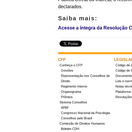
declarados.
Saiba mais:
Acesse a íntegra da Resolução 
CFP
LEGISLA
Conheça o CFP
Código de é
Gestões
Código de 
Representação nos Conselhos de
Documentos
Direito
Leis e nor
Regimento Interno
Notas técn
Organograma
Plataforma 
Prêmios
Resoluçõe
Sistema Conselhos
APAF
Congresso Nacional da Psicologia
Conselhos pelo Brasil
Comissão de Direitos Humanos
Boletim CDH