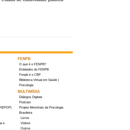
FENPB
O que é o FENPB?
Entidades do FENPB
Fenpb e o CBP
Biblioteca Virtual em Saúde |
Psicologia
MULTIMÍDIA
Diálogos Digitais
Podcast
(CREPOP)
Projeto Memórias da Psicologia
Brasileira
Livros
ia e
Vídeos
Outros