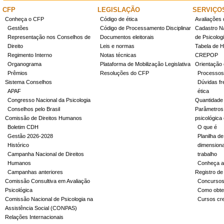
CFP
LEGISLAÇÃO
SERVIÇO
Conheça o CFP
Código de ética
Avaliações 
Gestões
Código de Processamento Disciplinar
Cadastro Na
Representação nos Conselhos de
Documentos eleitorais
de Psicolog
Direito
Leis e normas
Tabela de H
Regimento Interno
Notas técnicas
CREPOP
Organograma
Plataforma de Mobilização Legislativa
Orientação 
Prêmios
Resoluções do CFP
Processos
Sistema Conselhos
Dúvidas fr
APAF
ética
Congresso Nacional da Psicologia
Quantidade
Conselhos pelo Brasil
Parâmetros 
Comissão de Direitos Humanos
psicológica
Boletim CDH
O que é
Gestão 2026-2028
Planilha de
Histórico
dimensiona
Campanha Nacional de Direitos
trabalho
Humanos
Conheça a
Campanhas anteriores
Registro de
Comissão Consultiva em Avaliação
Concurso
Psicológica
Como obter
Comissão Nacional de Psicologia na
Cursos cr
Assistência Social (CONPAS)
Relações Internacionais