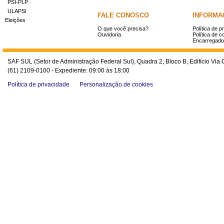
PSI-PLP
ULAPSI
FALE CONOSCO
INFORMA
Eleições
O que você precisa?
Política de p
Ouvidoria
Política de c
Encarregado
SAF SUL (Setor de Administração Federal Sul), Quadra 2, Bloco B, Edifício Via O
(61) 2109-0100 - Expediente: 09:00 às 18:00
Política de privacidade
Personalização de cookies