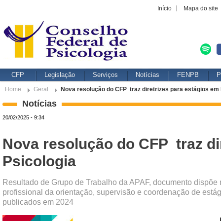
Início
Mapa do site
CFP
Legislação
Serviços
Notícias
FENPB
P
Home
Geral
Nova resolução do CFP traz diretrizes para estágios em 
Notícias
20/02/2025 - 9:34
Nova resolução do CFP traz di
Psicologia
Resultado de Grupo de Trabalho da APAF, documento dispõe n
profissional da orientação, supervisão e coordenação de est
publicados em 2024