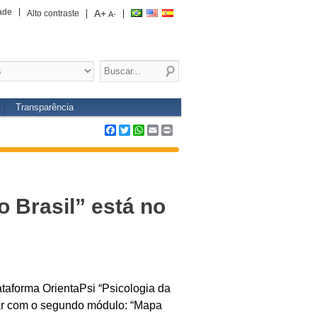
ade
A+
Alto contraste
A-
Transparência
Facebook
Twitter
WhatsApp
Email
Print
 Brasil” está no
lataforma OrientaPsi “Psicologia da
tar com o segundo módulo: “Mapa