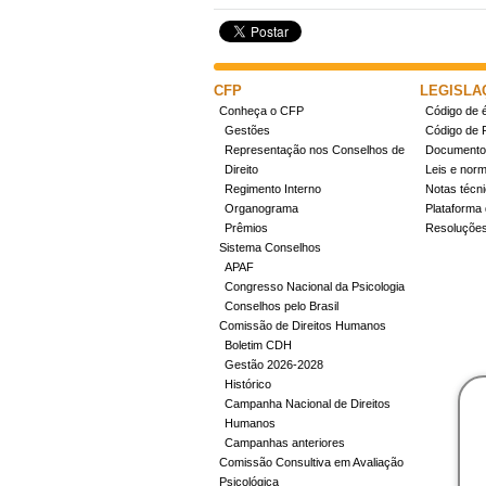
CFP
LEGISLA
Conheça o CFP
Código de é
Gestões
Código de 
Representação nos Conselhos de
Documentos
Direito
Leis e nor
Regimento Interno
Notas técn
Organograma
Plataforma 
Prêmios
Resoluçõe
Sistema Conselhos
APAF
Congresso Nacional da Psicologia
Conselhos pelo Brasil
Comissão de Direitos Humanos
Boletim CDH
Gestão 2026-2028
Histórico
Campanha Nacional de Direitos
Humanos
Campanhas anteriores
Comissão Consultiva em Avaliação
Psicológica