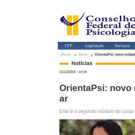
CFP
Legislação
Serviços
Home
Geral
OrientaPsi: novo módul
Notícias
21/12/2015 - 14:16
OrientaPsi: novo
ar
Este é o segundo módulo do curso “