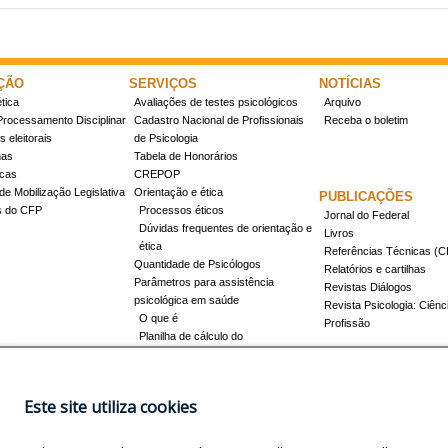
ÇÃO
SERVIÇOS
NOTÍCIAS
tica
Avaliações de testes psicológicos
Arquivo
Processamento Disciplinar
Cadastro Nacional de Profissionais
Receba o boletim
 eleitorais
de Psicologia
mas
Tabela de Honorários
icas
CREPOP
de Mobilização Legislativa
Orientação e ética
PUBLICAÇÕES
s do CFP
Processos éticos
Jornal do Federal
Dúvidas frequentes de orientação e
Livros
ética
Referências Técnicas 
Quantidade de Psicólogos
Relatórios e cartilhas
Parâmetros para assistência
Revistas Diálogos
psicológica em saúde
Revista Psicologia: Ciênc
O que é
Profissão
Planilha de cálculo do
dimensionamento da força de
trabalho
Conheça a resolução 17/2022
Este site utiliza cookies
Registro de Especialista
Concursos
Como obter o título