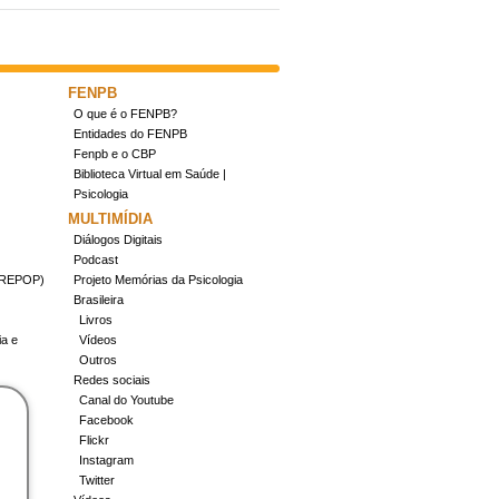
FENPB
O que é o FENPB?
Entidades do FENPB
Fenpb e o CBP
Biblioteca Virtual em Saúde |
Psicologia
MULTIMÍDIA
Diálogos Digitais
Podcast
(CREPOP)
Projeto Memórias da Psicologia
Brasileira
Livros
ia e
Vídeos
Outros
Redes sociais
Canal do Youtube
Facebook
Flickr
Instagram
Twitter