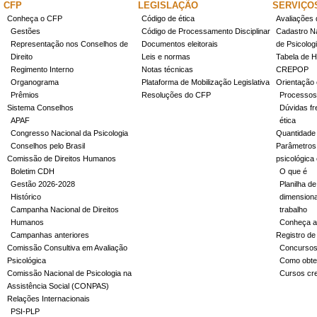
CFP
LEGISLAÇÃO
SERVIÇO
Conheça o CFP
Código de ética
Avaliações 
Gestões
Código de Processamento Disciplinar
Cadastro Na
Representação nos Conselhos de
Documentos eleitorais
de Psicolog
Direito
Leis e normas
Tabela de H
Regimento Interno
Notas técnicas
CREPOP
Organograma
Plataforma de Mobilização Legislativa
Orientação 
Prêmios
Resoluções do CFP
Processos
Sistema Conselhos
Dúvidas fr
APAF
ética
Congresso Nacional da Psicologia
Quantidade
Conselhos pelo Brasil
Parâmetros 
Comissão de Direitos Humanos
psicológica
Boletim CDH
O que é
Gestão 2026-2028
Planilha de
Histórico
dimensiona
Campanha Nacional de Direitos
trabalho
Humanos
Conheça a
Campanhas anteriores
Registro de
Comissão Consultiva em Avaliação
Concurso
Psicológica
Como obter
Comissão Nacional de Psicologia na
Cursos cr
Assistência Social (CONPAS)
Relações Internacionais
PSI-PLP