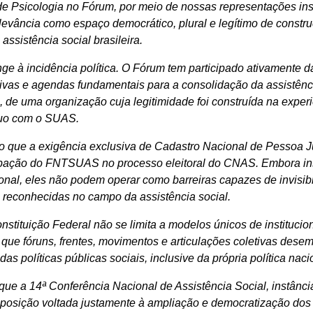
e Psicologia no Fórum, por meio de nossas representações inst
vância como espaço democrático, plural e legítimo de construçã
 assistência social brasileira.
nge à incidência política. O Fórum tem participado ativamente 
ivas e agendas fundamentais para a consolidação da assistênci
nto, de uma organização cuja legitimidade foi construída na exper
nuo com o SUAS.
 que a exigência exclusiva de Cadastro Nacional de Pessoa Jur
cipação do FNTSUAS no processo eleitoral do CNAS. Embora in
ional, eles não podem operar como barreiras capazes de invisibili
 reconhecidas no campo da assistência social.
nstituição Federal não se limita a modelos únicos de institucion
a que fóruns, frentes, movimentos e articulações coletivas des
s políticas públicas sociais, inclusive da própria política naci
ue a 14ª Conferência Nacional de Assistência Social, instânc
posição voltada justamente à ampliação e democratização dos