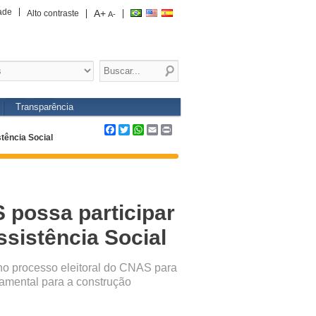
ade
A+
Alto contraste
A-
Transparência
Facebook
Twitter
WhatsApp
Email
Print
tência Social
 possa participar
ssistência Social
no processo eleitoral do CNAS para
amental para a construção