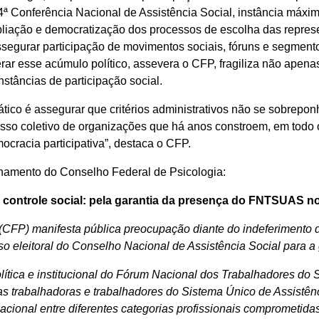
4ª Conferência Nacional de Assistência Social, instância máxi
liação e democratização dos processos de escolha das represe
segurar participação de movimentos sociais, fóruns e segmen
ar esse acúmulo político, assevera o CFP, fragiliza não apena
nstâncias de participação social.
tico é assegurar que critérios administrativos não se sobreponh
isso coletivo de organizações que há anos constroem, em todo o
mocracia participativa”, destaca o CFP.
onamento do Conselho Federal de Psicologia:
 controle social: pela garantia da presença do FNTSUAS n
(CFP) manifesta pública preocupação diante do indeferimento 
 eleitoral do Conselho Nacional de Assistência Social para a
ítica e institucional do Fórum Nacional dos Trabalhadores do 
das trabalhadoras e trabalhadores do Sistema Único de Assistê
nacional entre diferentes categorias profissionais comprometid