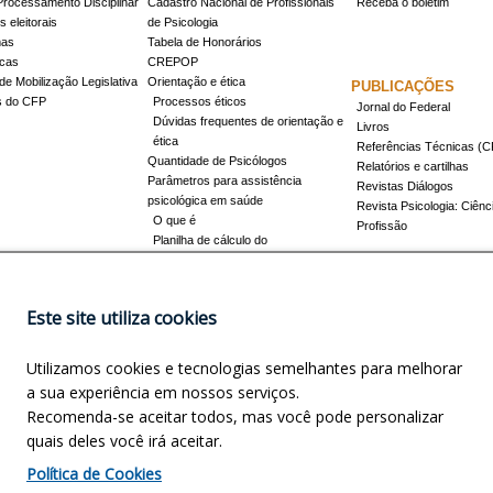
Processamento Disciplinar
Cadastro Nacional de Profissionais
Receba o boletim
 eleitorais
de Psicologia
mas
Tabela de Honorários
icas
CREPOP
de Mobilização Legislativa
Orientação e ética
PUBLICAÇÕES
s do CFP
Processos éticos
Jornal do Federal
Dúvidas frequentes de orientação e
Livros
ética
Referências Técnicas 
Quantidade de Psicólogos
Relatórios e cartilhas
Parâmetros para assistência
Revistas Diálogos
psicológica em saúde
Revista Psicologia: Ciênc
O que é
Profissão
Planilha de cálculo do
dimensionamento da força de
trabalho
Conheça a resolução 17/2022
Este site utiliza cookies
Registro de Especialista
Concursos
Como obter o título
Utilizamos cookies e tecnologias semelhantes para melhorar
Cursos credenciados
EVENTOS
a sua experiência em nossos serviços.
Promovidos pelo CFP
Recomenda-se aceitar todos, mas você pode personalizar
Apoio e Patrocínio
quais deles você irá aceitar.
NOSCO
INFORMAÇÕES LEGAIS
Política de Cookies