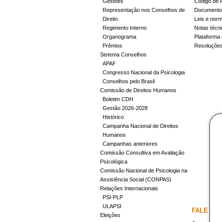
Gestões
Código de 
Representação nos Conselhos de
Documentos
Direito
Leis e nor
Regimento Interno
Notas técn
Organograma
Plataforma 
Prêmios
Resoluçõe
Sistema Conselhos
APAF
Congresso Nacional da Psicologia
Conselhos pelo Brasil
Comissão de Direitos Humanos
Boletim CDH
Gestão 2026-2028
Histórico
Campanha Nacional de Direitos
Humanos
Campanhas anteriores
Comissão Consultiva em Avaliação
Psicológica
Comissão Nacional de Psicologia na
Assistência Social (CONPAS)
Relações Internacionais
PSI-PLP
ULAPSI
FALE CO
Eleições