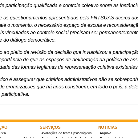
 participação qualificada e controle coletivo sobre as instânc
e os questionamentos apresentados pelo FNTSUAS acerca dos
até o momento, o necessário espaço de escuta e reconsideraçã
rais vinculados ao controle social precisam ser permanentemente
 e do diálogo democrático.
o ao pleito de revisão da decisão que inviabilizou a partici
mportância de que os espaços de deliberação da política de assi
idade das formas legítimas de representação coletiva existent
ico é assegurar que critérios administrativos não se sobreponha
 de organizações que há anos constroem, em todo o país, a defes
participativa.
ÇÃO
SERVIÇOS
NOTÍCIAS
tica
Avaliações de testes psicológicos
Arquivo