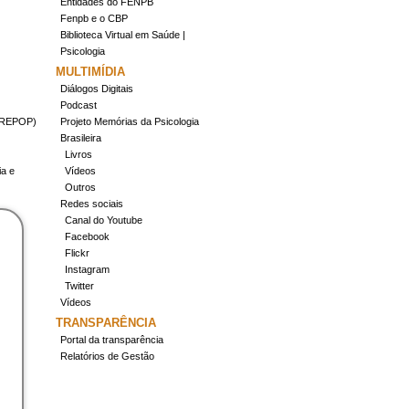
Entidades do FENPB
Fenpb e o CBP
Biblioteca Virtual em Saúde |
Psicologia
MULTIMÍDIA
Diálogos Digitais
Podcast
(CREPOP)
Projeto Memórias da Psicologia
Brasileira
Livros
ia e
Vídeos
Outros
Redes sociais
Canal do Youtube
Facebook
Flickr
Instagram
Twitter
Vídeos
TRANSPARÊNCIA
Portal da transparência
Relatórios de Gestão