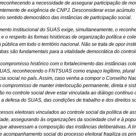
, reconhecendo a necessidade de assegurar participação de mov
temente de exigência de CNPJ. Desconsiderar esse acúmulo po
io sentido democrático das instâncias de participação social.
ento institucional do SUAS exige, simultaneamente, o reconh
e o respeito às formas históricas de organização política e cole
pública em todo o território nacional. Não se trata de opor inst
as são fundamentais para a vitalidade democrática do controle
compromisso histórico com o fortalecimento das instâncias col
 SUAS, reconhecendo o FNTSUAS como espaço legítimo, plural 
ncia social no país. Assim, caso venha a compor o Conselho Nac
compromisso de manter interlocução permanente, direta e sis
no controle social deve estar vinculada ao diálogo contínuo c
 defesa do SUAS, das condições de trabalho e dos direitos so
sos eleitorais vinculados ao controle social da política de as
dade, assegurando às organizações da sociedade civil e à pop
que atravessam a composição das instâncias deliberativas. A l
 acompanhamento social do processo eleitoral fragiliza os pri