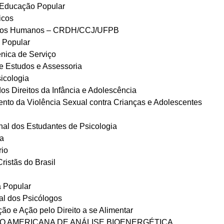
 Educação Popular
icos
reitos Humanos – CRDH/CCJ/UFPB
 Popular
ica de Serviço
 Estudos e Assessoria
icologia
dos Direitos da Infância e Adolescência
nto da Violência Sexual contra Crianças e Adolescentes
l dos Estudantes de Psicologia
ia
rio
ristãs do Brasil
a Popular
l dos Psicólogos
ão e Ação pelo Direito a se Alimentar
NO AMERICANA DE ANÁLISE BIOENERGÉTICA