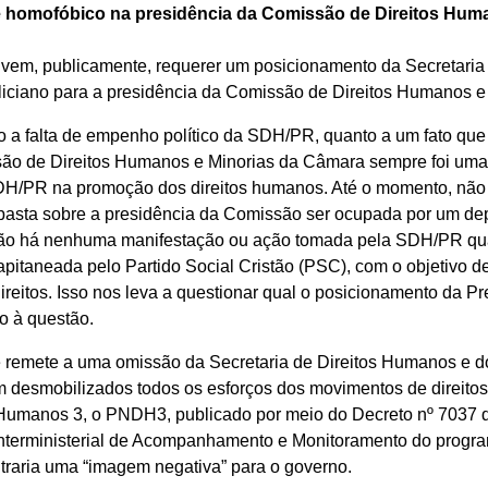
 e homofóbico na presidência da Comissão de Direitos Hu
 vem, publicamente, requerer um posicionamento da Secretari
liciano para a presidência da Comissão de Direitos Humanos e
 falta de empenho político da SDH/PR, quanto a um fato que 
são de Direitos Humanos e Minorias da Câmara sempre foi uma i
SDH/PR na promoção dos direitos humanos. Até o momento, nã
pasta sobre a presidência da Comissão ser ocupada por um de
não há nenhuma manifestação ou ação tomada pela SDH/PR qu
pitaneada pelo Partido Social Cristão (PSC), com o objetivo
direitos. Isso nos leva a questionar qual o posicionamento da P
o à questão.
e remete a uma omissão da Secretaria de Direitos Humanos e d
ram desmobilizados todos os esforços dos movimentos de direi
Humanos 3, o PNDH3, publicado por meio do Decreto nº 7037 d
Interministerial de Acompanhamento e Monitoramento do program
raria uma “imagem negativa” para o governo.