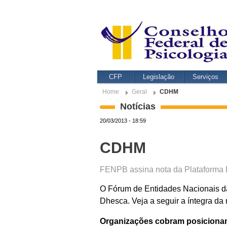
CFP
Legislação
Serviços
Home
Geral
CDHM
Notícias
20/03/2013 - 18:59
CDHM
FENPB assina nota da Plataforma
O Fórum de Entidades Nacionais da
Dhesca. Veja a seguir a íntegra da 
Organizações cobram posicionam