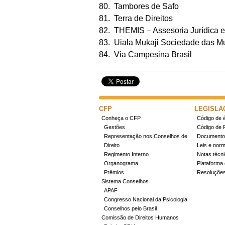
80. Tambores de Safo
81. Terra de Direitos
82. THEMIS – Assesoria Jurídica 
83. Uiala Mukaji Sociedade das 
84. Via Campesina Brasil
CFP
LEGISLA
Conheça o CFP
Código de é
Gestões
Código de 
Representação nos Conselhos de
Documentos
Direito
Leis e nor
Regimento Interno
Notas técn
Organograma
Plataforma 
Prêmios
Resoluçõe
Sistema Conselhos
APAF
Congresso Nacional da Psicologia
Conselhos pelo Brasil
Comissão de Direitos Humanos