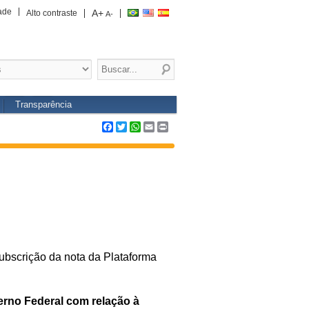
ade
A+
Alto contraste
A-
Transparência
Facebook
Twitter
WhatsApp
Email
Print
ubscrição da nota da Plataforma
rno Federal com relação à