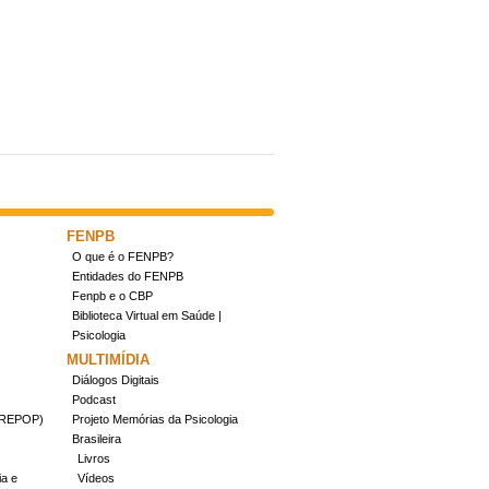
FENPB
O que é o FENPB?
Entidades do FENPB
Fenpb e o CBP
Biblioteca Virtual em Saúde |
Psicologia
MULTIMÍDIA
Diálogos Digitais
Podcast
(CREPOP)
Projeto Memórias da Psicologia
Brasileira
Livros
ia e
Vídeos