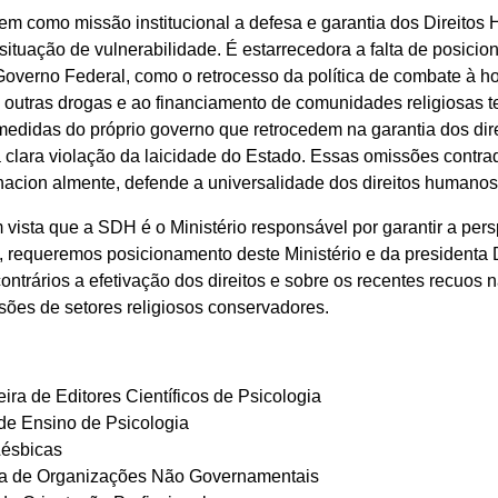
tem como missão institucional a defesa e garantia dos Direito
situação de vulnerabilidade. É estarrecedora a falta de posicio
overno Federal, como o retrocesso da política de combate à ho
 outras drogas e ao financiamento de comunidades religiosas t
medidas do próprio governo que retrocedem na garantia dos dir
clara violação da laicidade do Estado. Essas omissões contra
nacion almente, defende a universalidade dos direitos humanos
vista que a SDH é o Ministério responsável por garantir a per
, requeremos posicionamento deste Ministério e da presidenta 
ntrários a efetivação dos direitos e sobre os recentes recuos
ssões de setores religiosos conservadores.
ra de Editores Científicos de Psicologia
de Ensino de Psicologia
Lésbicas
a de Organizações Não Governamentais