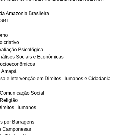
a Amazonia Brasileira
 LGBT
orno
 criativo
Avaliação Psicológica
Análises Sociais e Econômicas
 Socioeconômicos
do Amapá
isa e Intervenção em Direitos Humanos e Cidadania
e Comunicação Social
 Religião
 Direitos Humanos
s por Barragens
es Camponesas