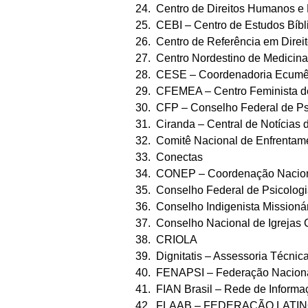
24. Centro de Direitos Humanos e
25. CEBI – Centro de Estudos Bíbl
26. Centro de Referência em Di
27. Centro Nordestino de Medicina
28. CESE – Coordenadoria Ecumên
29. CFEMEA – Centro Feminista de
30. CFP – Conselho Federal de Ps
31. Ciranda – Central de Notícias 
32. Comitê Nacional de Enfrentame
33. Conectas
34. CONEP – Coordenação Naciona
35. Conselho Federal de Psicolog
36. Conselho Indigenista Missioná
37. Conselho Nacional de Igrejas C
38. CRIOLA
39. Dignitatis – Assessoria Técnic
40. FENAPSI – Federação Naciona
41. FIAN Brasil – Rede de Informaç
42. FLAAB – FEDERAÇÃO LATI