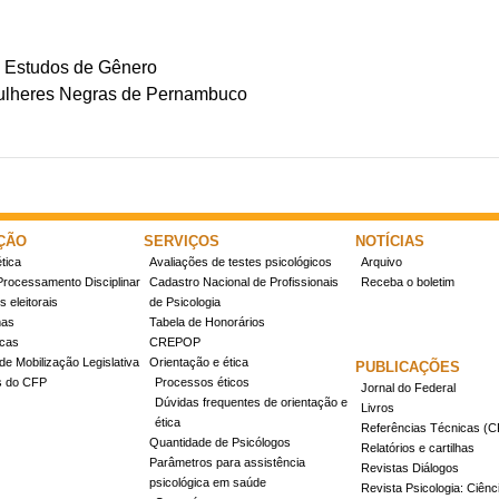
e Estudos de Gênero
Mulheres Negras de Pernambuco
ÇÃO
SERVIÇOS
NOTÍCIAS
tica
Avaliações de testes psicológicos
Arquivo
Processamento Disciplinar
Cadastro Nacional de Profissionais
Receba o boletim
 eleitorais
de Psicologia
mas
Tabela de Honorários
icas
CREPOP
de Mobilização Legislativa
Orientação e ética
PUBLICAÇÕES
s do CFP
Processos éticos
Jornal do Federal
Dúvidas frequentes de orientação e
Livros
ética
Referências Técnicas 
Quantidade de Psicólogos
Relatórios e cartilhas
Parâmetros para assistência
Revistas Diálogos
psicológica em saúde
Revista Psicologia: Ciênc