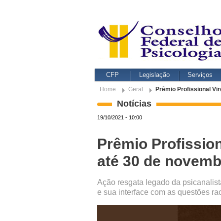
CFP
Legislação
Serviços
Home
Geral
Prêmio Profissional Vi
Notícias
19/10/2021 - 10:00
Prêmio Profission
até 30 de novemb
Ação resgata legado da psicanalist
e sua interface com as questões ra