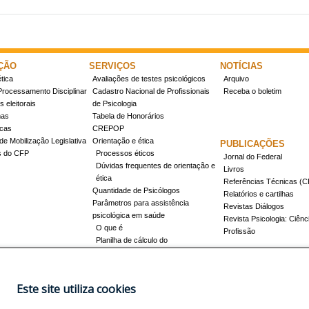
ÇÃO
SERVIÇOS
NOTÍCIAS
tica
Avaliações de testes psicológicos
Arquivo
Processamento Disciplinar
Cadastro Nacional de Profissionais
Receba o boletim
 eleitorais
de Psicologia
mas
Tabela de Honorários
icas
CREPOP
de Mobilização Legislativa
Orientação e ética
PUBLICAÇÕES
s do CFP
Processos éticos
Jornal do Federal
Dúvidas frequentes de orientação e
Livros
ética
Referências Técnicas 
Quantidade de Psicólogos
Relatórios e cartilhas
Parâmetros para assistência
Revistas Diálogos
psicológica em saúde
Revista Psicologia: Ciênc
O que é
Profissão
Planilha de cálculo do
dimensionamento da força de
trabalho
Conheça a resolução 17/2022
Este site utiliza cookies
Registro de Especialista
Concursos