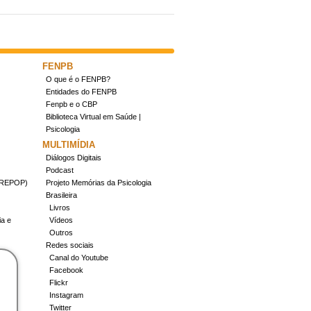
FENPB
O que é o FENPB?
Entidades do FENPB
Fenpb e o CBP
Biblioteca Virtual em Saúde |
Psicologia
MULTIMÍDIA
Diálogos Digitais
Podcast
(CREPOP)
Projeto Memórias da Psicologia
Brasileira
Livros
ia e
Vídeos
Outros
Redes sociais
Canal do Youtube
Facebook
Flickr
Instagram
Twitter