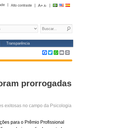
ade
A+
Alto contraste
A-
Transparência
Facebook
Twitter
WhatsApp
Email
Print
 foram prorrogadas
ões exitosas no campo da Psicologia
ções para o Prêmio Profissional