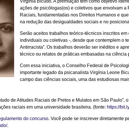
Virgínia Bicudo. A premiação tem como objetivo identif
ações de psicólogas(os) e coletivos que envolvam a 
Raciais, fundamentadas nos Direitos Humanos e que
na redução das desigualdades sociais e no posiciona
Serão aceitos trabalhos teórico-técnicos inscritos em
individuais ou coletivas -, desde que contemplem o t
Antirracista”. Os trabalhos deverão ser inéditos e ap
técnico ou relatos de práticas embasadas na ciência 
Com essa iniciativa, o Conselho Federal de Psicolo
importante legado da psicanalista Virgínia Leone Bic
campo das ciências sociais,
uma das estudiosas mais
tudo de Atitudes Raciais de Pretos e Mulatos em São Paulo”, o 
ações raciais em uma universidade brasileira.
(fonte:
https://bit
egulamento do concurso
. Você pode se inscrever diretamente pe
udo/
.