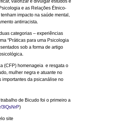
icar, valorizar e divulgar estudos e
Psicologia e as Relações Étnico-
 tenham impacto na saúde mental,
mento antirracista.
 duas categorias – experiências
ema “Práticas para uma Psicologia
resentados sob a forma de artigo
psicológica.
gia (CFP) homenageia e resgata o
udo, mulher negra e atuante no
 importantes da psicanálise no
trabalho de Bicudo foi o primeiro a
.ly/3lQsNrP
)
lo site