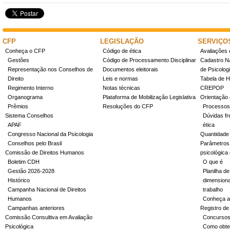
CFP
LEGISLAÇÃO
SERVIÇO
Conheça o CFP
Código de ética
Avaliações 
Gestões
Código de Processamento Disciplinar
Cadastro Na
Representação nos Conselhos de
Documentos eleitorais
de Psicolog
Direito
Leis e normas
Tabela de H
Regimento Interno
Notas técnicas
CREPOP
Organograma
Plataforma de Mobilização Legislativa
Orientação 
Prêmios
Resoluções do CFP
Processos
Sistema Conselhos
Dúvidas fr
APAF
ética
Congresso Nacional da Psicologia
Quantidade
Conselhos pelo Brasil
Parâmetros 
Comissão de Direitos Humanos
psicológica
Boletim CDH
O que é
Gestão 2026-2028
Planilha de
Histórico
dimensiona
Campanha Nacional de Direitos
trabalho
Humanos
Conheça a
Campanhas anteriores
Registro de
Comissão Consultiva em Avaliação
Concurso
Psicológica
Como obter