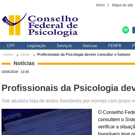
Início
Mapa do site
CFP
Legislação
Serviços
Notícias
FENPB
P
Home
Geral
Profissionais da Psicologia devem consultar o Satepsi
Notícias
03/05/2018 - 10:35
Profissionais da Psicologia de
Site atualiza lista de testes favoráveis por normas com prazo 
O Conselho Feder
consultem o Sist
verificar a situa
favoráveis teve 