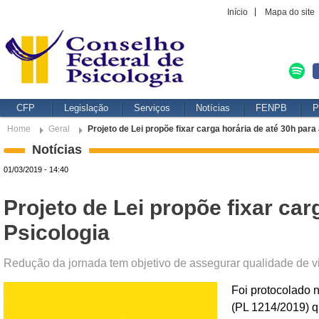
Início
Mapa do site
CFP
Legislação
Serviços
Notícias
FENPB
P
Home
Geral
Projeto de Lei propõe fixar carga horária de até 30h para
Notícias
01/03/2019 - 14:40
Projeto de Lei propõe fixar car
Psicologia
Redução da jornada tem objetivo de assegurar qualidade de vi
Foi protocolado n
(PL 1214/2019) q