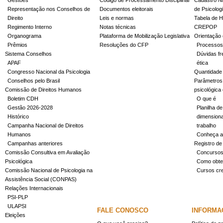
Gestões
Código de Processamento Disciplinar
Cadastro Na
Representação nos Conselhos de
Documentos eleitorais
de Psicolog
Direito
Leis e normas
Tabela de H
Regimento Interno
Notas técnicas
CREPOP
Organograma
Plataforma de Mobilização Legislativa
Orientação 
Prêmios
Resoluções do CFP
Processos
Sistema Conselhos
Dúvidas fr
APAF
ética
Congresso Nacional da Psicologia
Quantidade
Conselhos pelo Brasil
Parâmetros 
Comissão de Direitos Humanos
psicológica
Boletim CDH
O que é
Gestão 2026-2028
Planilha de
Histórico
dimensiona
Campanha Nacional de Direitos
trabalho
Humanos
Conheça a
Campanhas anteriores
Registro de
Comissão Consultiva em Avaliação
Concurso
Psicológica
Como obter
Comissão Nacional de Psicologia na
Cursos cr
Assistência Social (CONPAS)
Relações Internacionais
PSI-PLP
ULAPSI
FALE CONOSCO
INFORMA
Eleições