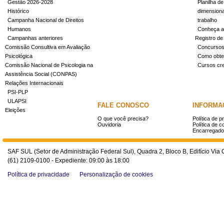
Gestão 2026-2028
Planilha de
Histórico
dimensiona
Campanha Nacional de Direitos
trabalho
Humanos
Conheça a
Campanhas anteriores
Registro de
Comissão Consultiva em Avaliação
Concurso
Psicológica
Como obter
Comissão Nacional de Psicologia na
Cursos cr
Assistência Social (CONPAS)
Relações Internacionais
PSI-PLP
ULAPSI
FALE CONOSCO
INFORMA
Eleições
O que você precisa?
Política de p
Ouvidoria
Política de c
Encarregado
SAF SUL (Setor de Administração Federal Sul), Quadra 2, Bloco B, Edifício Via O
(61) 2109-0100 - Expediente: 09:00 às 18:00
Política de privacidade
Personalização de cookies