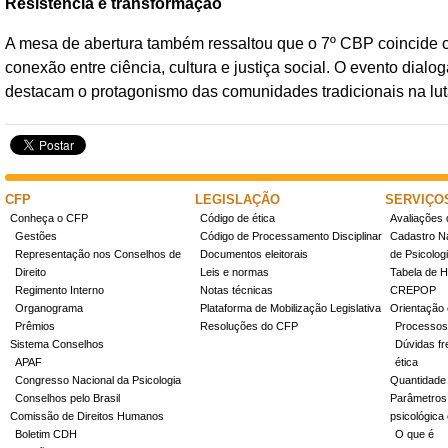
Resistência e transformação
A mesa de abertura também ressaltou que o 7º CBP coincide 
conexão entre ciência, cultura e justiça social. O evento di
destacam o protagonismo das comunidades tradicionais na luta 
CFP
LEGISLAÇÃO
SERVIÇO
Conheça o CFP
Código de ética
Avaliações 
Gestões
Código de Processamento Disciplinar
Cadastro Na
Representação nos Conselhos de
Documentos eleitorais
de Psicolog
Direito
Leis e normas
Tabela de H
Regimento Interno
Notas técnicas
CREPOP
Organograma
Plataforma de Mobilização Legislativa
Orientação 
Prêmios
Resoluções do CFP
Processos
Sistema Conselhos
Dúvidas fr
APAF
ética
Congresso Nacional da Psicologia
Quantidade
Conselhos pelo Brasil
Parâmetros 
Comissão de Direitos Humanos
psicológica
Boletim CDH
O que é