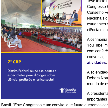
Teve início 
Congresso B
Conselho Fe
Nacionais da
estudantes 
ciência e da
A cerimônia
YouTube, ma
com conferê
conversa, c
atividades
.
A solenidad
Débora Noal
mundo de ev
A president
importantes 
Brasil. “Este Congresso é um convite: que futuro queremos cons