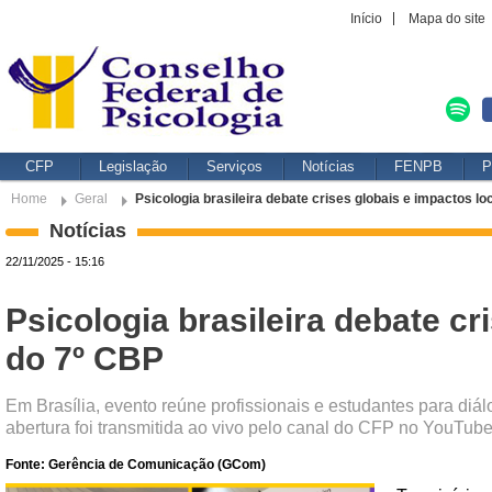
Início
Mapa do site
CFP
Legislação
Serviços
Notícias
FENPB
P
Home
Geral
Psicologia brasileira debate crises globais e impactos lo
Notícias
22/11/2025 - 15:16
Psicologia brasileira debate cr
do 7º CBP
Em Brasília, evento reúne profissionais e estudantes para diálo
abertura foi transmitida ao vivo pelo canal do CFP no YouTub
Fonte: Gerência de Comunicação (GCom)