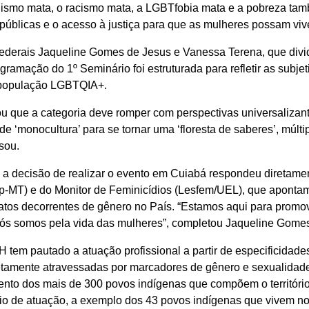
chismo mata, o racismo mata, a LGBTfobia mata e a pobreza tam
 públicas e o acesso à justiça para que as mulheres possam vi
federais Jaqueline Gomes de Jesus e Vanessa Terena, que di
ramação do 1º Seminário foi estruturada para refletir as subje
 população LGBTQIA+.
 que a categoria deve romper com perspectivas universalizante
de ‘monocultura’ para se tornar uma ‘floresta de saberes’, múlti
isou.
 a decisão de realizar o evento em Cuiabá respondeu diretame
-MT) e do Monitor de Feminicídios (Lesfem/UEL), que apontam
natos decorrentes de gênero no País. “Estamos aqui para promo
 nós somos pela vida das mulheres”, completou Jaqueline Gome
em pautado a atuação profissional a partir de especificidades l
etamente atravessadas por marcadores de gênero e sexualidade.
ento dos mais de 300 povos indígenas que compõem o territóri
ório de atuação, a exemplo dos 43 povos indígenas que vivem n