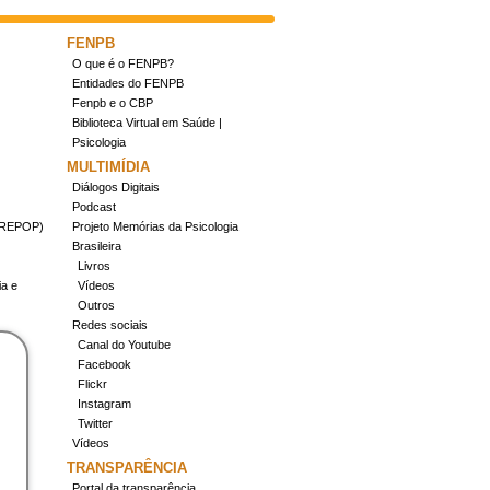
FENPB
O que é o FENPB?
Entidades do FENPB
Fenpb e o CBP
Biblioteca Virtual em Saúde |
Psicologia
MULTIMÍDIA
Diálogos Digitais
Podcast
(CREPOP)
Projeto Memórias da Psicologia
Brasileira
Livros
ia e
Vídeos
Outros
Redes sociais
Canal do Youtube
Facebook
Flickr
Instagram
Twitter
Vídeos
TRANSPARÊNCIA
Portal da transparência