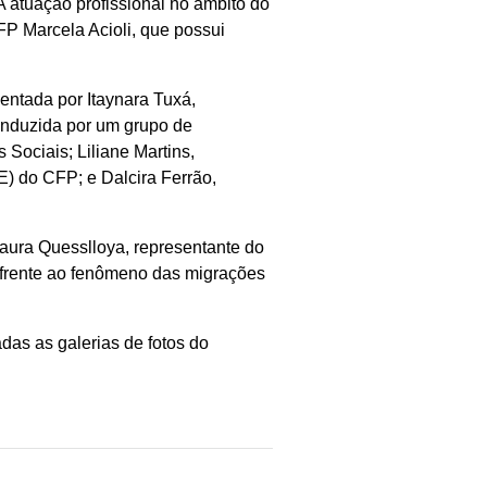
 atuação profissional no âmbito do
FP Marcela Acioli, que possui
entada por Itaynara Tuxá,
conduzida por um grupo de
Sociais; Liliane Martins,
E) do CFP; e Dalcira Ferrão,
aura Quesslloya, representante do
 frente ao fenômeno das migrações
as as galerias de fotos do