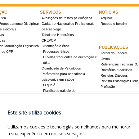
ÇÃO
SERVIÇOS
NOTÍCIAS
tica
Avaliações de testes psicológicos
Arquivo
Processamento Disciplinar
Cadastro Nacional de Profissionais
Receba o boletim
 eleitorais
de Psicologia
mas
Tabela de Honorários
icas
CREPOP
de Mobilização Legislativa
Orientação e ética
PUBLICAÇÕES
s do CFP
Processos éticos
Jornal do Federal
Dúvidas frequentes de orientação e
Livros
ética
Referências Técnicas 
Quantidade de Psicólogos
Relatórios e cartilhas
Parâmetros para assistência
Revistas Diálogos
psicológica em saúde
Revista Psicologia: Ciênc
O que é
Profissão
Planilha de cálculo do
dimensionamento da força de
trabalho
Conheça a resolução 17/2022
Este site utiliza cookies
Registro de Especialista
Concursos
Como obter o título
Utilizamos cookies e tecnologias semelhantes para melhorar
Cursos credenciados
EVENTOS
a sua experiência em nossos serviços.
Promovidos pelo CFP