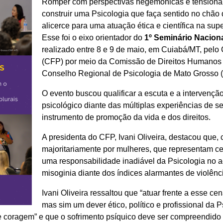
Romper com perspectivas hegemônicas e tensionar
construir uma Psicologia que faça sentido no chão do
alicerce para uma atuação ética e científica na su
Esse foi o eixo orientador do
1º Seminário Naciona
realizado entre 8 e 9 de maio, em Cuiabá/MT, pelo
(CFP) por meio da Comissão de Direitos Humanos
Conselho Regional de Psicologia de Mato Grosso
O evento buscou qualificar a escuta e a intervençã
psicológico diante das múltiplas experiências de s
instrumento de promoção da vida e dos direitos.
A presidenta do CFP, Ivani Oliveira, destacou que,
majoritariamente por mulheres, que representam ce
uma responsabilidade inadiável da Psicologia no 
misoginia diante dos índices alarmantes de violênci
Ivani Oliveira ressaltou que “atuar frente a esse ce
mas sim um dever ético, político e profissional da P
 e coragem” e que o sofrimento psíquico deve ser compreendido