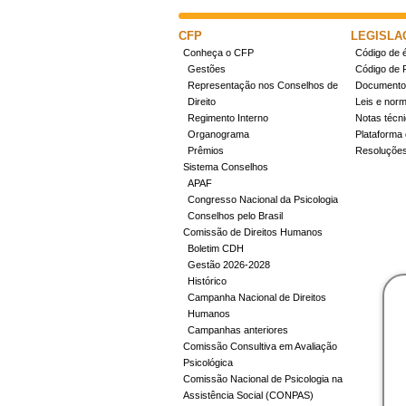
CFP
LEGISLA
Conheça o CFP
Código de é
Gestões
Código de 
Representação nos Conselhos de
Documentos
Direito
Leis e nor
Regimento Interno
Notas técn
Organograma
Plataforma 
Prêmios
Resoluçõe
Sistema Conselhos
APAF
Congresso Nacional da Psicologia
Conselhos pelo Brasil
Comissão de Direitos Humanos
Boletim CDH
Gestão 2026-2028
Histórico
Campanha Nacional de Direitos
Humanos
Campanhas anteriores
Comissão Consultiva em Avaliação
Psicológica
Comissão Nacional de Psicologia na
Assistência Social (CONPAS)