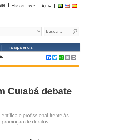
ade
A+
Alto contraste
A-
Transparência
is
Facebook
Twitter
WhatsApp
Email
Print
em Cuiabá debate
ntífica e profissional frente às
a promoção de direitos