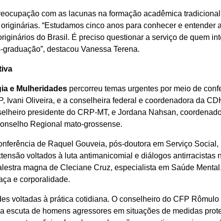
eocupação com as lacunas na formação acadêmica tradicional
s originárias. “Estudamos cinco anos para conhecer e entende
ginários do Brasil. É preciso questionar a serviço de quem int
-graduação”, destacou Vanessa Terena.
tiva
gia e Mulheridades
percorreu temas urgentes por meio de confe
P, Ivani Oliveira, e a conselheira federal e coordenadora da 
nselheiro presidente do CRP-MT, e Jordana Nahsan, coordenado
Conselho Regional mato-grossense.
onferência de Raquel Gouveia, pós-doutora em Serviço Social, P
tensão voltados à luta antimanicomial e diálogos antirracistas
alestra magna de Cleciane Cruz, especialista em Saúde Mental,
raça e corporalidade.
s voltadas à prática cotidiana. O conselheiro do CFP Rômulo M
e a escuta de homens agressores em situações de medidas prote