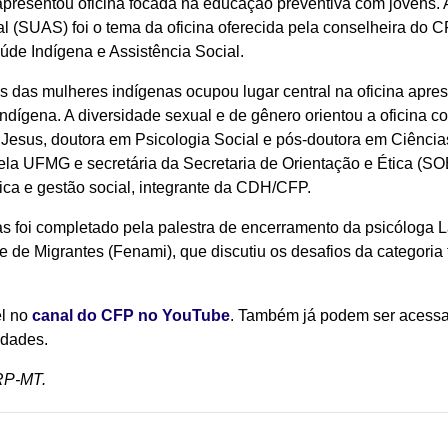
presentou oficina focada na educação preventiva com jovens. A
l (SUAS) foi o tema da oficina oferecida pela conselheira do C
úde Indígena e Assistência Social.
s das mulheres indígenas ocupou lugar central na oficina apres
Indígena. A diversidade sexual e de gênero orientou a oficina 
Jesus, doutora em Psicologia Social e pós-doutora em Ciências 
la UFMG e secretária da Secretaria de Orientação e Ética (SO
ica e gestão social, integrante da CDH/CFP.
s foi completado pela palestra de encerramento da psicóloga L
 de Migrantes (Fenami), que discutiu os desafios da categoria
l no
canal do CFP no YouTube
. Também já podem ser acessad
idades.
CRP-MT.