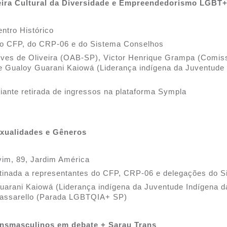
Feira Cultural da Diversidade e Empreendedorismo LGBT
ntro Histórico
do CFP, do CRP-06 e do Sistema Conselhos
lves de Oliveira (OAB-SP), Victor Henrique Grampa (Comis
 Gualoy Guarani Kaiowá (Liderança indígena da Juventude 
iante retirada de ingressos na plataforma Sympla
exualidades e Gêneros
vim, 89, Jardim América
estinada a representantes do CFP, CRP-06 e delegações do 
arani Kaiowá (Liderança indígena da Juventude Indígena d
assarello (Parada LGBTQIA+ SP)
ansmasculinos em debate + Sarau Trans