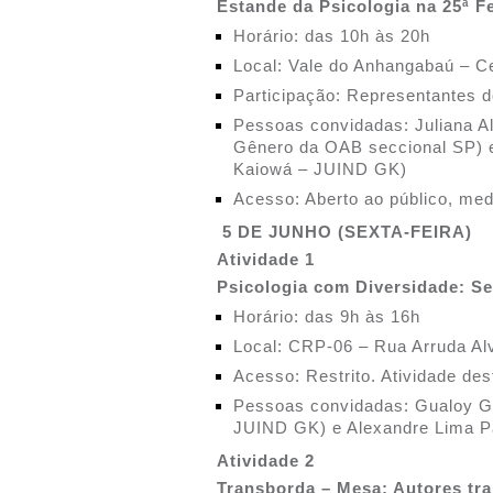
Estande da Psicologia na 25ª 
Horário: das 10h às 20h
Local: Vale do Anhangabaú – Ce
Participação: Representantes 
Pessoas convidadas: Juliana A
Gênero da OAB seccional SP) e
Kaiowá – JUIND GK)
Acesso: Aberto ao público, med
5 DE JUNHO (SEXTA-FEIRA)
Atividade 1
Psicologia com Diversidade: S
Horário: das 9h às 16h
Local: CRP-06 – Rua Arruda Al
Acesso: Restrito. Atividade d
Pessoas convidadas: Gualoy Gu
JUIND GK) e Alexandre Lima P
Atividade 2
Transborda – Mesa: Autores tr