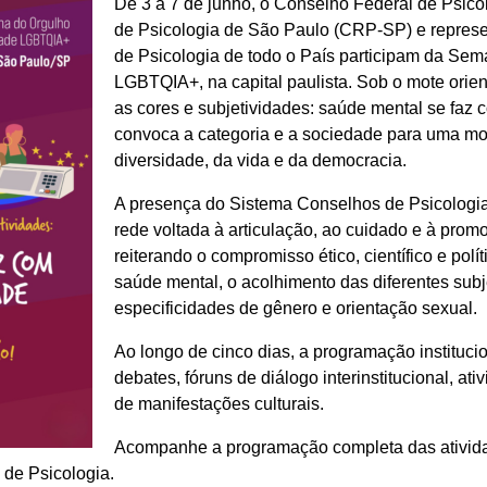
De 3 a 7 de junho, o Conselho Federal de Psic
de Psicologia de São Paulo (CRP-SP) e repres
de Psicologia de todo o País participam da Se
LGBTQIA+, na capital paulista. Sob o mote orie
as cores e subjetividades: saúde mental se faz c
convoca a categoria e a sociedade para uma mo
diversidade, da vida e da democracia.
A presença do Sistema Conselhos de Psicologi
rede voltada à articulação, ao cuidado e à prom
reiterando o compromisso ético, científico e polí
saúde mental, o acolhimento das diferentes subj
especificidades de gênero e orientação sexual.
Ao longo de cinco dias, a programação instituci
debates, fóruns de diálogo interinstitucional, ati
de manifestações culturais.
Acompanhe a programação completa das atividad
 de Psicologia.