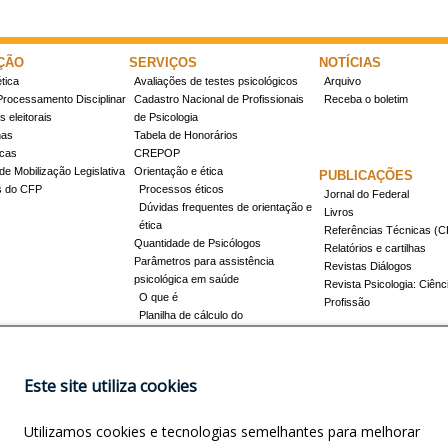
ÇÃO
SERVIÇOS
NOTÍCIAS
tica
Avaliações de testes psicológicos
Arquivo
Processamento Disciplinar
Cadastro Nacional de Profissionais
Receba o boletim
 eleitorais
de Psicologia
mas
Tabela de Honorários
icas
CREPOP
de Mobilização Legislativa
Orientação e ética
PUBLICAÇÕES
s do CFP
Processos éticos
Jornal do Federal
Dúvidas frequentes de orientação e
Livros
ética
Referências Técnicas 
Quantidade de Psicólogos
Relatórios e cartilhas
Parâmetros para assistência
Revistas Diálogos
psicológica em saúde
Revista Psicologia: Ciênc
O que é
Profissão
Planilha de cálculo do
dimensionamento da força de
trabalho
Conheça a resolução 17/2022
Este site utiliza cookies
Registro de Especialista
Concursos
Como obter o título
Utilizamos cookies e tecnologias semelhantes para melhorar
Cursos credenciados