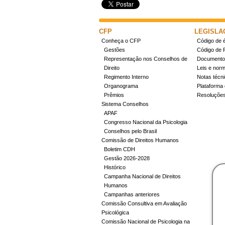
CFP
LEGISLA
Conheça o CFP
Código de é
Gestões
Código de 
Representação nos Conselhos de
Documentos
Direito
Leis e nor
Regimento Interno
Notas técn
Organograma
Plataforma 
Prêmios
Resoluçõe
Sistema Conselhos
APAF
Congresso Nacional da Psicologia
Conselhos pelo Brasil
Comissão de Direitos Humanos
Boletim CDH
Gestão 2026-2028
Histórico
Campanha Nacional de Direitos
Humanos
Campanhas anteriores
Comissão Consultiva em Avaliação
Psicológica
Comissão Nacional de Psicologia na