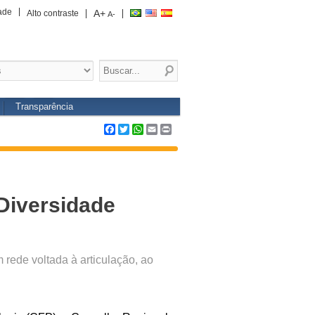
ade
A+
Alto contraste
A-
Transparência
Facebook
Twitter
WhatsApp
Email
Print
 Diversidade
rede voltada à articulação, ao