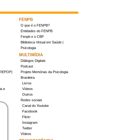
FENPB
O que é o FENPB?
Entidades do FENPB
Fenpb e o CBP
Biblioteca Virtual em Saúde |
Psicologia
MULTIMÍDIA
Diálogos Digitais
Podcast
(CREPOP)
Projeto Memórias da Psicologia
Brasileira
Livros
ia e
Vídeos
Outros
Redes sociais
Canal do Youtube
Facebook
Flickr
Instagram
Twitter
Vídeos