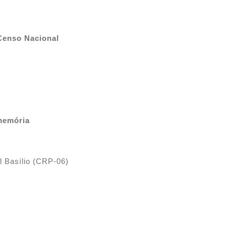
oCenso Nacional
 memória
l Basílio (CRP-06)