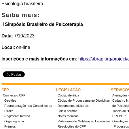
Psicologia brasileira.
Saiba mais:
I Simpósio Brasileiro de Psicoterapia
Data:
7/10/2023
Local:
on-line
Inscrições e mais informações em:
https://abrap.org/project
CFP
LEGISLAÇÃO
SERVIÇO
Conheça o CFP
Código de ética
Avaliações 
Gestões
Código de Processamento Disciplinar
Cadastro Na
Representação nos Conselhos de
Documentos eleitorais
de Psicolog
Direito
Leis e normas
Tabela de H
Regimento Interno
Notas técnicas
CREPOP
Organograma
Plataforma de Mobilização Legislativa
Orientação 
Prêmios
Resoluções do CFP
Processos