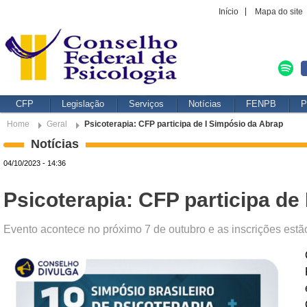
Início
Mapa do site
CFP
Legislação
Serviços
Notícias
FENPB
P
Home
Geral
Psicoterapia: CFP participa de I Simpósio da Abrap
Notícias
04/10/2023 - 14:36
Psicoterapia: CFP participa de
Evento acontece no próximo 7 de outubro e as inscrições estão