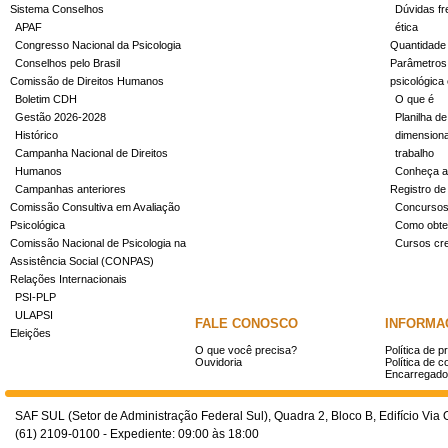
Sistema Conselhos
Dúvidas fr
APAF
ética
Congresso Nacional da Psicologia
Quantidade
Conselhos pelo Brasil
Parâmetros 
Comissão de Direitos Humanos
psicológica
Boletim CDH
O que é
Gestão 2026-2028
Planilha de
Histórico
dimensiona
Campanha Nacional de Direitos
trabalho
Humanos
Conheça a
Campanhas anteriores
Registro de
Comissão Consultiva em Avaliação
Concurso
Psicológica
Como obter
Comissão Nacional de Psicologia na
Cursos cr
Assistência Social (CONPAS)
Relações Internacionais
PSI-PLP
ULAPSI
FALE CONOSCO
INFORMA
Eleições
O que você precisa?
Política de p
Ouvidoria
Política de c
Encarregado
SAF SUL (Setor de Administração Federal Sul), Quadra 2, Bloco B, Edifício Via O
(61) 2109-0100 - Expediente: 09:00 às 18:00