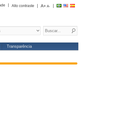
ade
A+
Alto contraste
A-
Transparência