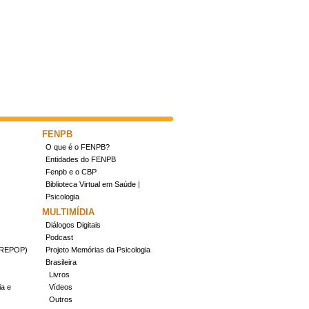
FENPB
O que é o FENPB?
Entidades do FENPB
Fenpb e o CBP
Biblioteca Virtual em Saúde |
Psicologia
MULTIMÍDIA
Diálogos Digitais
Podcast
(CREPOP)
Projeto Memórias da Psicologia
Brasileira
Livros
ia e
Vídeos
Outros