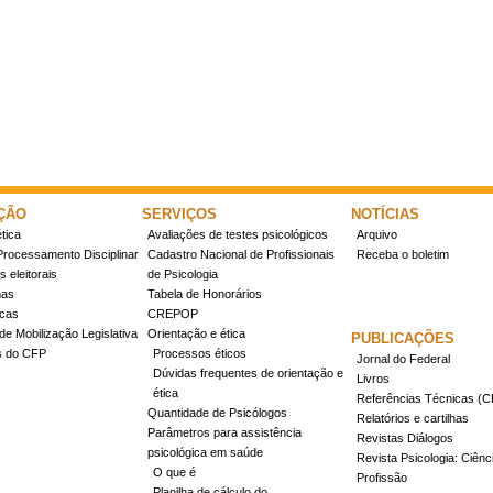
ÇÃO
SERVIÇOS
NOTÍCIAS
tica
Avaliações de testes psicológicos
Arquivo
Processamento Disciplinar
Cadastro Nacional de Profissionais
Receba o boletim
 eleitorais
de Psicologia
mas
Tabela de Honorários
icas
CREPOP
de Mobilização Legislativa
Orientação e ética
PUBLICAÇÕES
s do CFP
Processos éticos
Jornal do Federal
Dúvidas frequentes de orientação e
Livros
ética
Referências Técnicas 
Quantidade de Psicólogos
Relatórios e cartilhas
Parâmetros para assistência
Revistas Diálogos
psicológica em saúde
Revista Psicologia: Ciênc
O que é
Profissão
Planilha de cálculo do