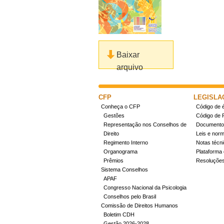
Baixar
arquivo
CFP
LEGISLA
Conheça o CFP
Código de é
Gestões
Código de 
Representação nos Conselhos de
Documentos
Direito
Leis e nor
Regimento Interno
Notas técn
Organograma
Plataforma 
Prêmios
Resoluçõe
Sistema Conselhos
APAF
Congresso Nacional da Psicologia
Conselhos pelo Brasil
Comissão de Direitos Humanos
Boletim CDH
Gestão 2026-2028