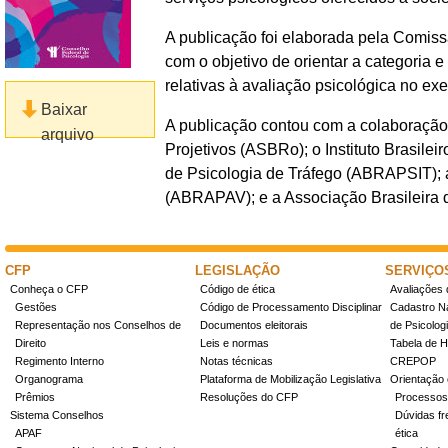
A publicação foi elaborada pela Comis
com o objetivo de orientar a categoria
relativas à avaliação psicológica no exer
Baixar
A publicação contou com a colaboração
arquivo
Projetivos (ASBRo); o Instituto Brasilei
de Psicologia de Tráfego (ABRAPSIT); a
(ABRAPAV); e a Associação Brasileira 
CFP
LEGISLAÇÃO
SERVIÇO
Conheça o CFP
Código de ética
Avaliações 
Gestões
Código de Processamento Disciplinar
Cadastro Na
Representação nos Conselhos de
Documentos eleitorais
de Psicolog
Direito
Leis e normas
Tabela de H
Regimento Interno
Notas técnicas
CREPOP
Organograma
Plataforma de Mobilização Legislativa
Orientação 
Prêmios
Resoluções do CFP
Processos
Sistema Conselhos
Dúvidas fr
APAF
ética