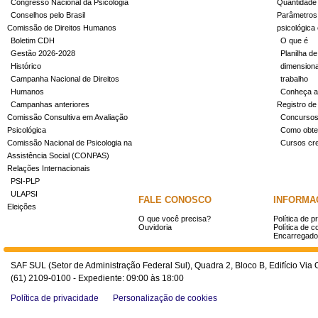
Congresso Nacional da Psicologia
Quantidade
Conselhos pelo Brasil
Parâmetros 
Comissão de Direitos Humanos
psicológica
Boletim CDH
O que é
Gestão 2026-2028
Planilha de
Histórico
dimensiona
Campanha Nacional de Direitos
trabalho
Humanos
Conheça a
Campanhas anteriores
Registro de
Comissão Consultiva em Avaliação
Concurso
Psicológica
Como obter
Comissão Nacional de Psicologia na
Cursos cr
Assistência Social (CONPAS)
Relações Internacionais
PSI-PLP
ULAPSI
FALE CONOSCO
INFORMA
Eleições
O que você precisa?
Política de p
Ouvidoria
Política de c
Encarregado
SAF SUL (Setor de Administração Federal Sul), Quadra 2, Bloco B, Edifício Via O
(61) 2109-0100 - Expediente: 09:00 às 18:00
Política de privacidade
Personalização de cookies