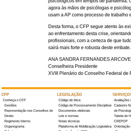
psicológicos em tempos de pandemia. O 
agora às mãos de psicólogas e psicólogo
usam a AP como processo de trabalho e
Desta forma, o CFP segue atento às ex
ao enfrentamento desta crise, orientan
profissionais, com a certeza de que tudo
sairá mais forte e robusta deste embate.
ANA SANDRA FERNANDES ARCOV
Conselheira Presidente
XVIII Plenário do Conselho Federal de 
CFP
LEGISLAÇÃO
SERVIÇO
Conheça o CFP
Código de ética
Avaliações 
Gestões
Código de Processamento Disciplinar
Cadastro Na
Representação nos Conselhos de
Documentos eleitorais
de Psicolog
Direito
Leis e normas
Tabela de H
Regimento Interno
Notas técnicas
CREPOP
Organograma
Plataforma de Mobilização Legislativa
Orientação 