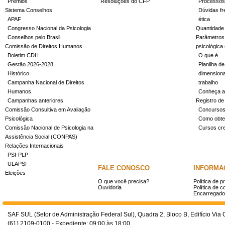
Prêmios
Resoluções do CFP
Processos
Sistema Conselhos
Dúvidas fr
APAF
ética
Congresso Nacional da Psicologia
Quantidade
Conselhos pelo Brasil
Parâmetros 
Comissão de Direitos Humanos
psicológica
Boletim CDH
O que é
Gestão 2026-2028
Planilha de
Histórico
dimensiona
Campanha Nacional de Direitos
trabalho
Humanos
Conheça a
Campanhas anteriores
Registro de
Comissão Consultiva em Avaliação
Concurso
Psicológica
Como obter
Comissão Nacional de Psicologia na
Cursos cr
Assistência Social (CONPAS)
Relações Internacionais
PSI-PLP
ULAPSI
FALE CONOSCO
INFORMA
Eleições
O que você precisa?
Política de p
Ouvidoria
Política de c
Encarregado
SAF SUL (Setor de Administração Federal Sul), Quadra 2, Bloco B, Edifício Via O
(61) 2109-0100 - Expediente: 09:00 às 18:00