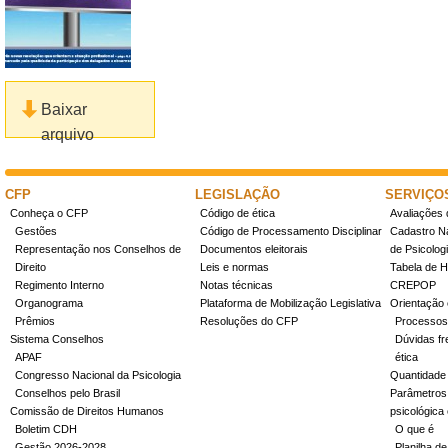
Baixar
arquivo
CFP
LEGISLAÇÃO
SERVIÇO
Conheça o CFP
Código de ética
Avaliações 
Gestões
Código de Processamento Disciplinar
Cadastro Na
Representação nos Conselhos de
Documentos eleitorais
de Psicolog
Direito
Leis e normas
Tabela de H
Regimento Interno
Notas técnicas
CREPOP
Organograma
Plataforma de Mobilização Legislativa
Orientação 
Prêmios
Resoluções do CFP
Processos
Sistema Conselhos
Dúvidas fr
APAF
ética
Congresso Nacional da Psicologia
Quantidade
Conselhos pelo Brasil
Parâmetros 
Comissão de Direitos Humanos
psicológica
Boletim CDH
O que é
Gestão 2026-2028
Planilha de