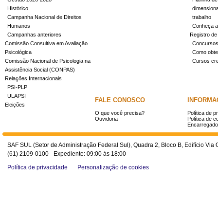
Histórico
dimensiona
Campanha Nacional de Direitos
trabalho
Humanos
Conheça a
Campanhas anteriores
Registro de
Comissão Consultiva em Avaliação
Concurso
Psicológica
Como obter
Comissão Nacional de Psicologia na
Cursos cr
Assistência Social (CONPAS)
Relações Internacionais
PSI-PLP
ULAPSI
FALE CONOSCO
INFORMA
Eleições
O que você precisa?
Política de p
Ouvidoria
Política de c
Encarregado
SAF SUL (Setor de Administração Federal Sul), Quadra 2, Bloco B, Edifício Via O
(61) 2109-0100 - Expediente: 09:00 às 18:00
Política de privacidade
Personalização de cookies