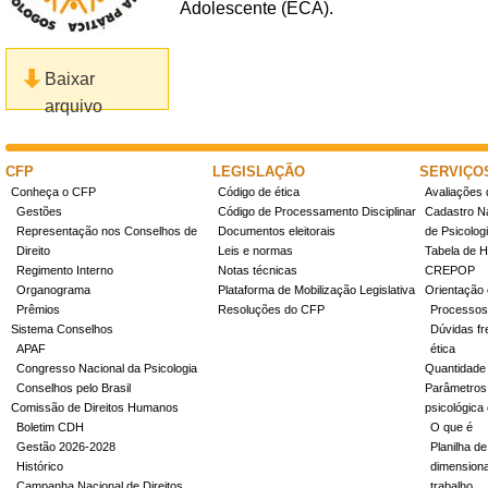
Adolescente (ECA).
Baixar
arquivo
CFP
LEGISLAÇÃO
SERVIÇO
Conheça o CFP
Código de ética
Avaliações 
Gestões
Código de Processamento Disciplinar
Cadastro Na
Representação nos Conselhos de
Documentos eleitorais
de Psicolog
Direito
Leis e normas
Tabela de H
Regimento Interno
Notas técnicas
CREPOP
Organograma
Plataforma de Mobilização Legislativa
Orientação 
Prêmios
Resoluções do CFP
Processos
Sistema Conselhos
Dúvidas fr
APAF
ética
Congresso Nacional da Psicologia
Quantidade
Conselhos pelo Brasil
Parâmetros 
Comissão de Direitos Humanos
psicológica
Boletim CDH
O que é
Gestão 2026-2028
Planilha de
Histórico
dimensiona
Campanha Nacional de Direitos
trabalho