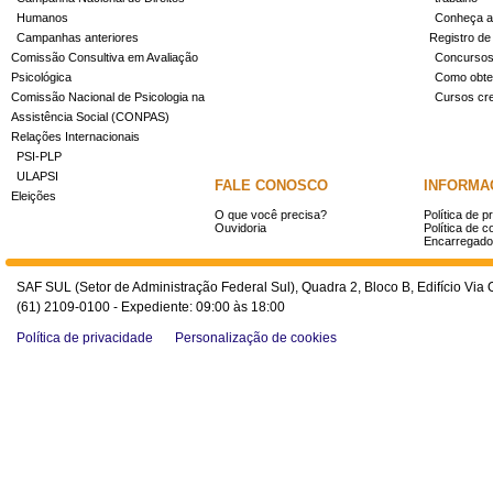
Humanos
Conheça a
Campanhas anteriores
Registro de
Comissão Consultiva em Avaliação
Concurso
Psicológica
Como obter
Comissão Nacional de Psicologia na
Cursos cr
Assistência Social (CONPAS)
Relações Internacionais
PSI-PLP
ULAPSI
FALE CONOSCO
INFORMA
Eleições
O que você precisa?
Política de p
Ouvidoria
Política de c
Encarregado
SAF SUL (Setor de Administração Federal Sul), Quadra 2, Bloco B, Edifício Via O
(61) 2109-0100 - Expediente: 09:00 às 18:00
Política de privacidade
Personalização de cookies