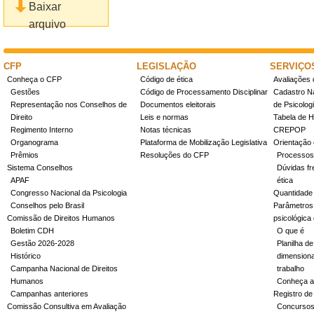
Baixar
arquivo
CFP
LEGISLAÇÃO
SERVIÇO
Conheça o CFP
Código de ética
Avaliações 
Gestões
Código de Processamento Disciplinar
Cadastro Na
Representação nos Conselhos de
Documentos eleitorais
de Psicolog
Direito
Leis e normas
Tabela de H
Regimento Interno
Notas técnicas
CREPOP
Organograma
Plataforma de Mobilização Legislativa
Orientação 
Prêmios
Resoluções do CFP
Processos
Sistema Conselhos
Dúvidas fr
APAF
ética
Congresso Nacional da Psicologia
Quantidade
Conselhos pelo Brasil
Parâmetros 
Comissão de Direitos Humanos
psicológica
Boletim CDH
O que é
Gestão 2026-2028
Planilha de
Histórico
dimensiona
Campanha Nacional de Direitos
trabalho
Humanos
Conheça a
Campanhas anteriores
Registro de
Comissão Consultiva em Avaliação
Concurso