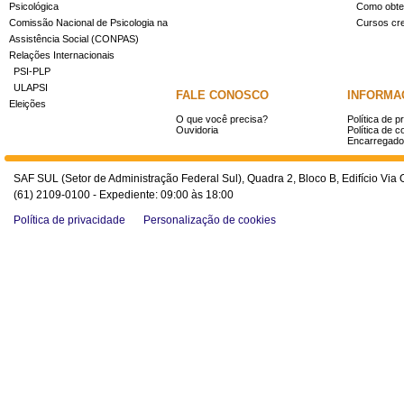
Psicológica
Como obter
Comissão Nacional de Psicologia na
Cursos cr
Assistência Social (CONPAS)
Relações Internacionais
PSI-PLP
ULAPSI
FALE CONOSCO
INFORMA
Eleições
O que você precisa?
Política de p
Ouvidoria
Política de c
Encarregado
SAF SUL (Setor de Administração Federal Sul), Quadra 2, Bloco B, Edifício Via O
(61) 2109-0100 - Expediente: 09:00 às 18:00
Política de privacidade
Personalização de cookies