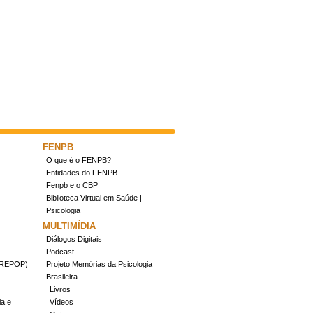
FENPB
O que é o FENPB?
Entidades do FENPB
Fenpb e o CBP
Biblioteca Virtual em Saúde |
Psicologia
MULTIMÍDIA
Diálogos Digitais
Podcast
(CREPOP)
Projeto Memórias da Psicologia
Brasileira
Livros
ia e
Vídeos