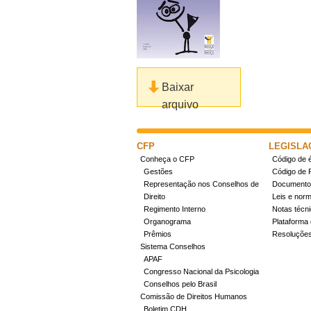
Baixar
arquivo
CFP
LEGISLA
Conheça o CFP
Código de é
Gestões
Código de 
Representação nos Conselhos de
Documentos
Direito
Leis e nor
Regimento Interno
Notas técn
Organograma
Plataforma 
Prêmios
Resoluçõe
Sistema Conselhos
APAF
Congresso Nacional da Psicologia
Conselhos pelo Brasil
Comissão de Direitos Humanos
Boletim CDH