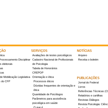
ÇÃO
SERVIÇOS
NOTÍCIAS
tica
Avaliações de testes psicológicos
Arquivo
Processamento Disciplinar
Cadastro Nacional de Profissionais
Receba o boletim
 eleitorais
de Psicologia
mas
Tabela de Honorários
icas
CREPOP
de Mobilização Legislativa
Orientação e ética
PUBLICAÇÕES
s do CFP
Processos éticos
Jornal do Federal
Dúvidas frequentes de orientação e
Livros
ética
Referências Técnicas 
Quantidade de Psicólogos
Relatórios e cartilhas
Parâmetros para assistência
Revistas Diálogos
psicológica em saúde
Revista Psicologia: Ciênc
O que é