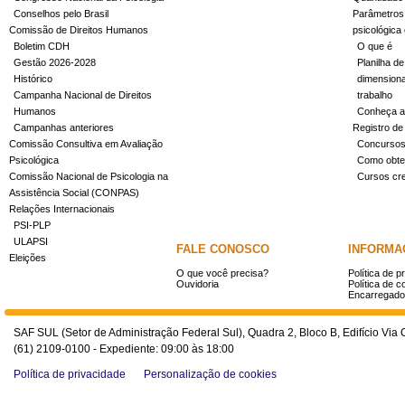
Conselhos pelo Brasil
Parâmetros 
Comissão de Direitos Humanos
psicológica
Boletim CDH
O que é
Gestão 2026-2028
Planilha de
Histórico
dimensiona
Campanha Nacional de Direitos
trabalho
Humanos
Conheça a
Campanhas anteriores
Registro de
Comissão Consultiva em Avaliação
Concurso
Psicológica
Como obter
Comissão Nacional de Psicologia na
Cursos cr
Assistência Social (CONPAS)
Relações Internacionais
PSI-PLP
ULAPSI
FALE CONOSCO
INFORMA
Eleições
O que você precisa?
Política de p
Ouvidoria
Política de c
Encarregado
SAF SUL (Setor de Administração Federal Sul), Quadra 2, Bloco B, Edifício Via O
(61) 2109-0100 - Expediente: 09:00 às 18:00
Política de privacidade
Personalização de cookies