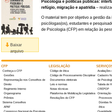
Psicologia e políticas públicas: inte
refúgio, migração e apatridia
– realiza
O material tem por objetivo a gestão d
psicólogas(os), estudantes e pesquisad
de Psicologia (CFP) em relação às pes
Baixar
arquivo
CFP
LEGISLAÇÃO
SERVIÇO
Conheça o CFP
Código de ética
Avaliações 
Gestões
Código de Processamento Disciplinar
Cadastro Na
Representação nos Conselhos de
Documentos eleitorais
de Psicolog
Direito
Leis e normas
Tabela de H
Regimento Interno
Notas técnicas
CREPOP
Organograma
Plataforma de Mobilização Legislativa
Orientação 
Prêmios
Resoluções do CFP
Processos
Sistema Conselhos
Dúvidas fr
APAF
ética
Congresso Nacional da Psicologia
Quantidade