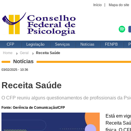
Início
Mapa do site
CFP
Legislação
Serviços
Notícias
FENPB
P
Home
Geral
Receita Saúde
Notícias
03/02/2025 - 10:36
Receita Saúde
O CFP reuniu alguns questionamentos de profissionais da Ps
Fonte: Gerência de Comunicação/CFP
Está em vigo
Receita Saú
física. O C