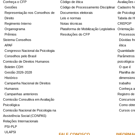
Conheça o CFP
Código de ética
Avaliações 
Gestões
Código de Processamento Disciplinar
Cadastro Na
Representação nos Conselhos de
Documentos eleitorais
de Psicolog
Direito
Leis e normas
Tabela de H
Regimento Interno
Notas técnicas
CREPOP
Organograma
Plataforma de Mobilização Legislativa
Orientação 
Prêmios
Resoluções do CFP
Processos
Sistema Conselhos
Dúvidas fr
APAF
ética
Congresso Nacional da Psicologia
Quantidade
Conselhos pelo Brasil
Parâmetros 
Comissão de Direitos Humanos
psicológica
Boletim CDH
O que é
Gestão 2026-2028
Planilha de
Histórico
dimensiona
Campanha Nacional de Direitos
trabalho
Humanos
Conheça a
Campanhas anteriores
Registro de
Comissão Consultiva em Avaliação
Concurso
Psicológica
Como obter
Comissão Nacional de Psicologia na
Cursos cr
Assistência Social (CONPAS)
Relações Internacionais
PSI-PLP
ULAPSI
FALE CONOSCO
INFORMA