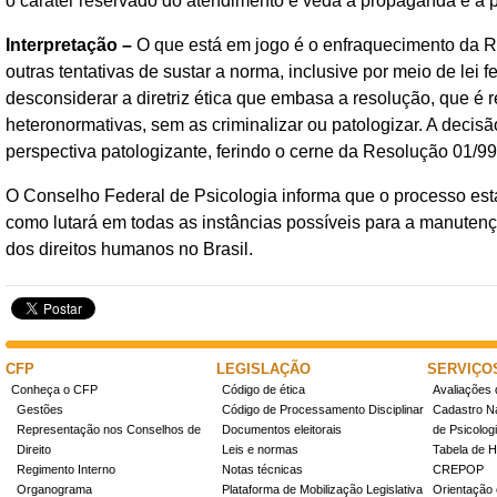
o caráter reservado do atendimento e veda a propaganda e a p
Interpretação –
O que está em jogo é o enfraquecimento da Re
outras tentativas de sustar a norma, inclusive por meio de lei 
desconsiderar a diretriz ética que embasa a resolução, que é
heteronormativas, sem as criminalizar ou patologizar. A decisã
perspectiva patologizante, ferindo o cerne da Resolução 01/99
O Conselho Federal de Psicologia informa que o processo está 
como lutará em todas as instâncias possíveis para a manuten
dos direitos humanos no Brasil.
CFP
LEGISLAÇÃO
SERVIÇO
Conheça o CFP
Código de ética
Avaliações 
Gestões
Código de Processamento Disciplinar
Cadastro Na
Representação nos Conselhos de
Documentos eleitorais
de Psicolog
Direito
Leis e normas
Tabela de H
Regimento Interno
Notas técnicas
CREPOP
Organograma
Plataforma de Mobilização Legislativa
Orientação 