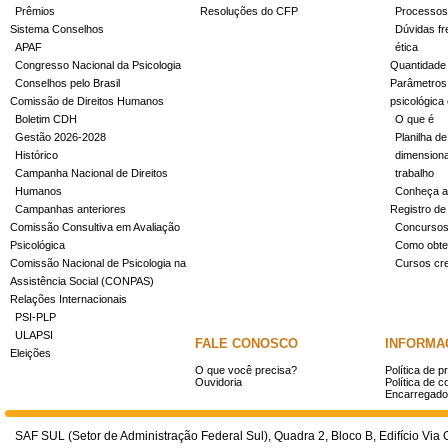
Prêmios
Resoluções do CFP
Processos
Sistema Conselhos
Dúvidas fr
APAF
ética
Congresso Nacional da Psicologia
Quantidade
Conselhos pelo Brasil
Parâmetros 
Comissão de Direitos Humanos
psicológica
Boletim CDH
O que é
Gestão 2026-2028
Planilha de
Histórico
dimensiona
Campanha Nacional de Direitos
trabalho
Humanos
Conheça a
Campanhas anteriores
Registro de
Comissão Consultiva em Avaliação
Concurso
Psicológica
Como obter
Comissão Nacional de Psicologia na
Cursos cr
Assistência Social (CONPAS)
Relações Internacionais
PSI-PLP
ULAPSI
FALE CONOSCO
INFORMA
Eleições
O que você precisa?
Política de p
Ouvidoria
Política de c
Encarregado
SAF SUL (Setor de Administração Federal Sul), Quadra 2, Bloco B, Edifício Via O