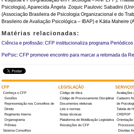
Psicologia), Aparecida Ângela Zoquic Paulovic Sabadini (U
(Associação Brasileira de Psicologia Organizacional e do Tra
Brasileiro de Avaliação Psicológica – IBAP) e Kátia Maheire (
Matérias relacionadas:
Ciência e profissão: CFP institucionaliza programa Periódico
PePsic: CFP promove encontro para marcar a retomada da Re
CFP
LEGISLAÇÃO
SERVIÇO
Conheça o CFP
Código de ética
Avaliações 
Gestões
Código de Processamento Disciplinar
Cadastro Na
Representação nos Conselhos de
Documentos eleitorais
de Psicolog
Direito
Leis e normas
Tabela de H
Regimento Interno
Notas técnicas
CREPOP
Organograma
Plataforma de Mobilização Legislativa
Orientação 
Prêmios
Resoluções do CFP
Processos
Sistema Conselhos
Dúvidas fr