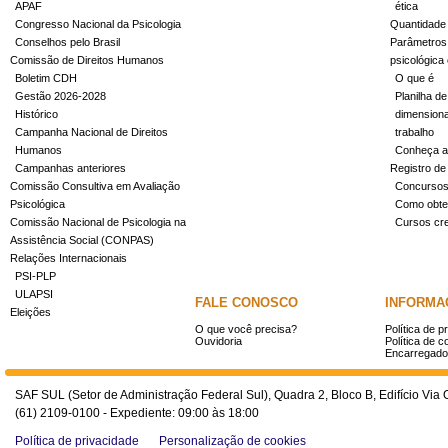
APAF
ética
Congresso Nacional da Psicologia
Quantidade
Conselhos pelo Brasil
Parâmetros 
Comissão de Direitos Humanos
psicológica
Boletim CDH
O que é
Gestão 2026-2028
Planilha de
Histórico
dimensiona
Campanha Nacional de Direitos
trabalho
Humanos
Conheça a
Campanhas anteriores
Registro de
Comissão Consultiva em Avaliação
Concurso
Psicológica
Como obter
Comissão Nacional de Psicologia na
Cursos cr
Assistência Social (CONPAS)
Relações Internacionais
PSI-PLP
ULAPSI
FALE CONOSCO
INFORMA
Eleições
O que você precisa?
Política de p
Ouvidoria
Política de c
Encarregado
SAF SUL (Setor de Administração Federal Sul), Quadra 2, Bloco B, Edifício Via O
(61) 2109-0100 - Expediente: 09:00 às 18:00
Política de privacidade
Personalização de cookies