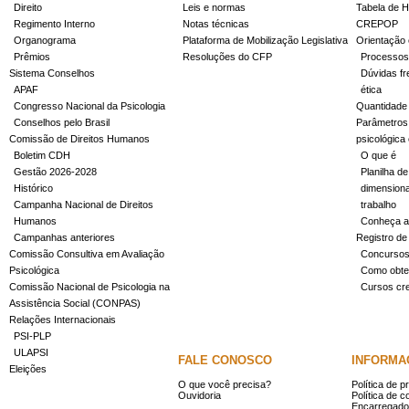
Direito
Leis e normas
Tabela de H
Regimento Interno
Notas técnicas
CREPOP
Organograma
Plataforma de Mobilização Legislativa
Orientação 
Prêmios
Resoluções do CFP
Processos
Sistema Conselhos
Dúvidas fr
APAF
ética
Congresso Nacional da Psicologia
Quantidade
Conselhos pelo Brasil
Parâmetros 
Comissão de Direitos Humanos
psicológica
Boletim CDH
O que é
Gestão 2026-2028
Planilha de
Histórico
dimensiona
Campanha Nacional de Direitos
trabalho
Humanos
Conheça a
Campanhas anteriores
Registro de
Comissão Consultiva em Avaliação
Concurso
Psicológica
Como obter
Comissão Nacional de Psicologia na
Cursos cr
Assistência Social (CONPAS)
Relações Internacionais
PSI-PLP
ULAPSI
FALE CONOSCO
INFORMA
Eleições
O que você precisa?
Política de p
Ouvidoria
Política de c
Encarregado