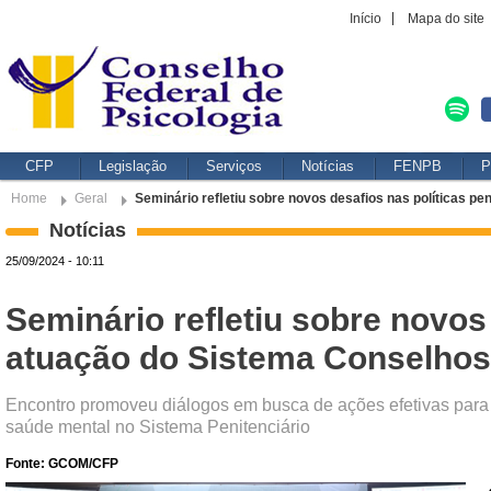
Início
Mapa do site
CFP
Legislação
Serviços
Notícias
FENPB
P
Home
Geral
Seminário refletiu sobre novos desafios nas políticas p
Notícias
25/09/2024 - 10:11
Seminário refletiu sobre novos 
atuação do Sistema Conselhos
Encontro promoveu diálogos em busca de ações efetivas para i
saúde mental no Sistema Penitenciário
Fonte: GCOM/CFP