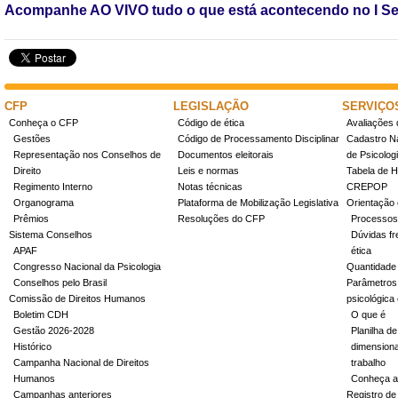
Acompanhe AO VIVO tudo o que está acontecendo no
I S
CFP
LEGISLAÇÃO
SERVIÇO
Conheça o CFP
Código de ética
Avaliações 
Gestões
Código de Processamento Disciplinar
Cadastro Na
Representação nos Conselhos de
Documentos eleitorais
de Psicolog
Direito
Leis e normas
Tabela de H
Regimento Interno
Notas técnicas
CREPOP
Organograma
Plataforma de Mobilização Legislativa
Orientação 
Prêmios
Resoluções do CFP
Processos
Sistema Conselhos
Dúvidas fr
APAF
ética
Congresso Nacional da Psicologia
Quantidade
Conselhos pelo Brasil
Parâmetros 
Comissão de Direitos Humanos
psicológica
Boletim CDH
O que é
Gestão 2026-2028
Planilha de
Histórico
dimensiona
Campanha Nacional de Direitos
trabalho
Humanos
Conheça a
Campanhas anteriores
Registro de