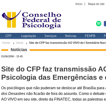
Início
Mapa do site
CFP
Legislação
Serviços
Notícias
FENPB
P
Home
Geral
Site do CFP faz transmissão AO VIVO do I Seminário Nac
Notícias
01/06/2006 - 15:45
Site do CFP faz transmissão A
Psicologia das Emergências e
Os psicólogos que não puderam se deslocar até Brasília par
dos Desastres
não ficarão de fora do assunto
.
Como o debate d
AO VIVO em seu site, direto da FINATEC, todas as palestras e 