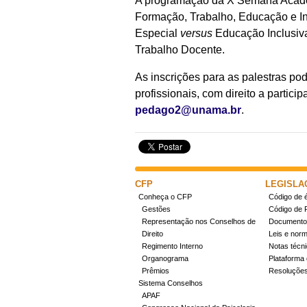
A programação da X Semana Acadêmi
Formação, Trabalho, Educação e I
Especial
versus
Educação Inclusiva
Trabalho Docente.
As inscrições para as palestras po
profissionais, com direito a partici
pedago2@unama.br
.
CFP
LEGISLA
Conheça o CFP
Código de é
Gestões
Código de 
Representação nos Conselhos de
Documentos
Direito
Leis e nor
Regimento Interno
Notas técn
Organograma
Plataforma 
Prêmios
Resoluçõe
Sistema Conselhos
APAF