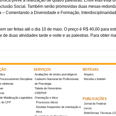
ca prevê a realização de quatro palestras. Entre elas está um
nclusão Social. Também serão promovidas duas mesas-redond
 – Comentando a Diversidade e Formação, Interdisciplinaridad
dem ser feitas até o dia 10 de maio. O preço é R$ 40,00 para es
par de duas atividades tarde e noite e as palestras. Para obter 
ÇÃO
SERVIÇOS
NOTÍCIAS
tica
Avaliações de testes psicológicos
Arquivo
Processamento Disciplinar
Cadastro Nacional de Profissionais
Receba o boletim
 eleitorais
de Psicologia
mas
Tabela de Honorários
icas
CREPOP
de Mobilização Legislativa
Orientação e ética
PUBLICAÇÕES
s do CFP
Processos éticos
Jornal do Federal
Dúvidas frequentes de orientação e
Livros
ética
Referências Técnicas 