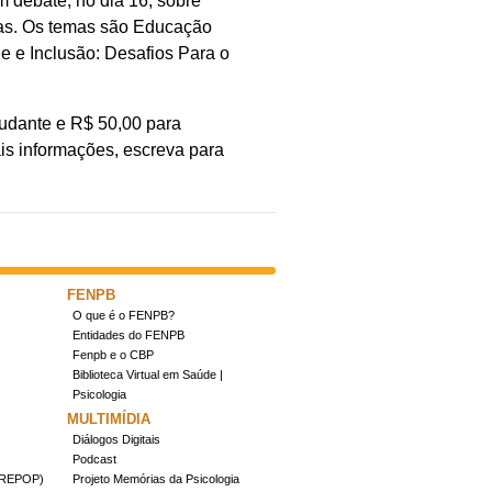
 debate, no dia 16, sobre
as. Os temas são Educação
e e Inclusão: Desafios Para o
tudante e R$ 50,00 para
mais informações, escreva para
FENPB
O que é o FENPB?
Entidades do FENPB
Fenpb e o CBP
Biblioteca Virtual em Saúde |
Psicologia
MULTIMÍDIA
Diálogos Digitais
Podcast
(CREPOP)
Projeto Memórias da Psicologia