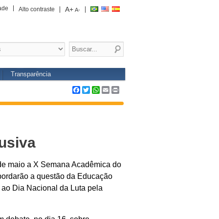
ade
A+
Alto contraste
A-
Transparência
Facebook
Twitter
WhatsApp
Email
Print
usiva
9 de maio a X Semana Acadêmica do
bordarão a questão da Educação
 ao Dia Nacional da Luta pela