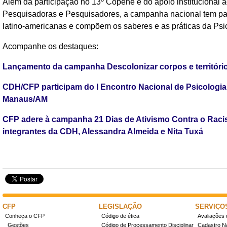
Além da participação no 13º Copene e do apoio institucional
Pesquisadoras e Pesquisadores, a campanha nacional tem part
latino-americanas e compõem os saberes e as práticas da Psi
Acompanhe os destaques:
Lançamento da campanha Descolonizar corpos e território
CDH/CFP participam do I Encontro Nacional de Psicolog
Manaus/AM
CFP adere à campanha 21 Dias de Ativismo Contra o Racis
integrantes da CDH, Alessandra Almeida e Nita Tuxá
CFP
LEGISLAÇÃO
SERVIÇO
Conheça o CFP
Código de ética
Avaliações 
Gestões
Código de Processamento Disciplinar
Cadastro Na