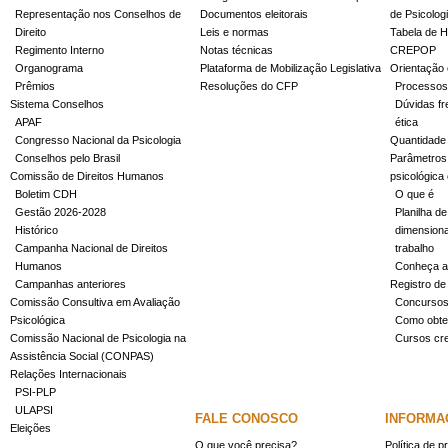
Representação nos Conselhos de
Documentos eleitorais
de Psicolog
Direito
Leis e normas
Tabela de H
Regimento Interno
Notas técnicas
CREPOP
Organograma
Plataforma de Mobilização Legislativa
Orientação 
Prêmios
Resoluções do CFP
Processos
Sistema Conselhos
Dúvidas fr
APAF
ética
Congresso Nacional da Psicologia
Quantidade
Conselhos pelo Brasil
Parâmetros 
Comissão de Direitos Humanos
psicológica
Boletim CDH
O que é
Gestão 2026-2028
Planilha de
Histórico
dimensiona
Campanha Nacional de Direitos
trabalho
Humanos
Conheça a
Campanhas anteriores
Registro de
Comissão Consultiva em Avaliação
Concurso
Psicológica
Como obter
Comissão Nacional de Psicologia na
Cursos cr
Assistência Social (CONPAS)
Relações Internacionais
PSI-PLP
ULAPSI
FALE CONOSCO
INFORMA
Eleições
O que você precisa?
Política de p