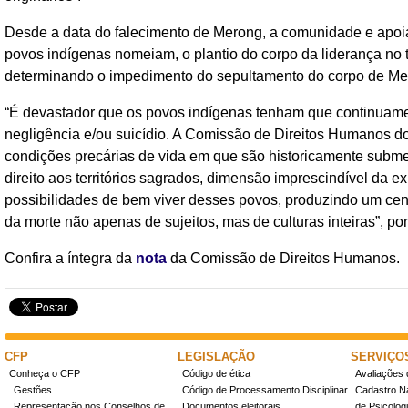
Desde a data do falecimento de Merong, a comunidade e apoia
povos indígenas nomeiam, o plantio do corpo da liderança no t
determinando o impedimento do sepultamento do corpo de Mer
“É devastador que os povos indígenas tenham que continuamen
negligência e/ou suicídio. A Comissão de Direitos Humanos d
condições precárias de vida em que são historicamente subme
direito aos territórios sagrados, dimensão imprescindível da 
possibilidades de bem viver desses povos, produzindo um cen
da morte não apenas de sujeitos, mas de culturas inteiras”, p
Confira a íntegra da
nota
da Comissão de Direitos Humanos.
CFP
LEGISLAÇÃO
SERVIÇO
Conheça o CFP
Código de ética
Avaliações 
Gestões
Código de Processamento Disciplinar
Cadastro Na
Representação nos Conselhos de
Documentos eleitorais
de Psicolog