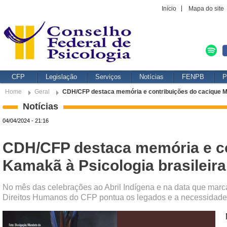
Início
Mapa do site
CFP
Legislação
Serviços
Notícias
FENPB
P
Home
Geral
CDH/CFP destaca memória e contribuições do cacique Me
Notícias
04/04/2024 - 21:16
CDH/CFP destaca memória e co
Kamakã à Psicologia brasileira
No mês das celebrações ao Abril Indígena e na data que marc
Direitos Humanos do CFP pontua os legados e a necessidade d