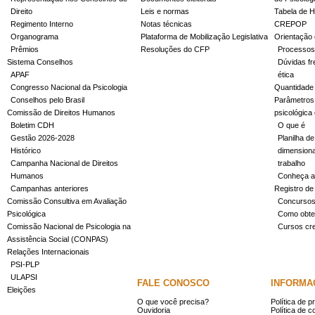
Direito
Leis e normas
Tabela de H
Regimento Interno
Notas técnicas
CREPOP
Organograma
Plataforma de Mobilização Legislativa
Orientação 
Prêmios
Resoluções do CFP
Processos
Sistema Conselhos
Dúvidas fr
APAF
ética
Congresso Nacional da Psicologia
Quantidade
Conselhos pelo Brasil
Parâmetros 
Comissão de Direitos Humanos
psicológica
Boletim CDH
O que é
Gestão 2026-2028
Planilha de
Histórico
dimensiona
Campanha Nacional de Direitos
trabalho
Humanos
Conheça a
Campanhas anteriores
Registro de
Comissão Consultiva em Avaliação
Concurso
Psicológica
Como obter
Comissão Nacional de Psicologia na
Cursos cr
Assistência Social (CONPAS)
Relações Internacionais
PSI-PLP
ULAPSI
FALE CONOSCO
INFORMA
Eleições
O que você precisa?
Política de p
Ouvidoria
Política de c