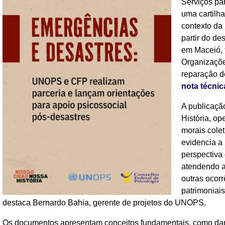
Serviços pa
uma cartilha
contexto da
partir do d
em Maceió, 
Organizaçõe
reparação d
nota técnic
A publicaçã
História, o
morais cole
evidencia a
perspectiva 
atendendo a
outras ocor
patrimoniais
destaca Bernardo Bahia, gerente de projetos do UNOPS.
Os documentos apresentam conceitos fundamentais, como dan