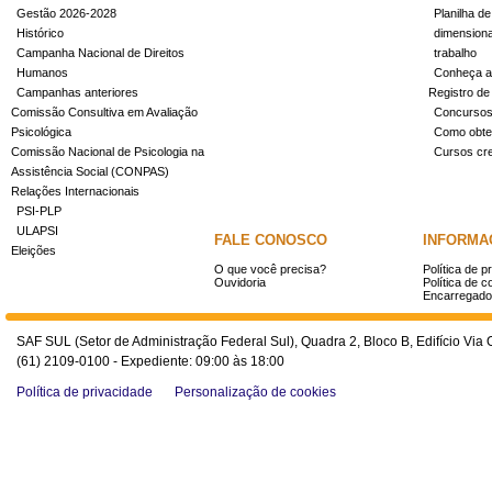
Gestão 2026-2028
Planilha de
Histórico
dimensiona
Campanha Nacional de Direitos
trabalho
Humanos
Conheça a
Campanhas anteriores
Registro de
Comissão Consultiva em Avaliação
Concurso
Psicológica
Como obter
Comissão Nacional de Psicologia na
Cursos cr
Assistência Social (CONPAS)
Relações Internacionais
PSI-PLP
ULAPSI
FALE CONOSCO
INFORMA
Eleições
O que você precisa?
Política de p
Ouvidoria
Política de c
Encarregado
SAF SUL (Setor de Administração Federal Sul), Quadra 2, Bloco B, Edifício Via O
(61) 2109-0100 - Expediente: 09:00 às 18:00
Política de privacidade
Personalização de cookies