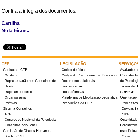
Confira a íntegra dos documentos:
Cartilha
Nota técnica
CFP
LEGISLAÇÃO
SERVIÇO
Conheça o CFP
Código de ética
Avaliações 
Gestões
Código de Processamento Disciplinar
Cadastro Na
Representação nos Conselhos de
Documentos eleitorais
de Psicolog
Direito
Leis e normas
Tabela de H
Regimento Interno
Notas técnicas
CREPOP
Organograma
Plataforma de Mobilização Legislativa
Orientação 
Prêmios
Resoluções do CFP
Processos
Sistema Conselhos
Dúvidas fr
APAF
ética
Congresso Nacional da Psicologia
Quantidade
Conselhos pelo Brasil
Parâmetros 
Comissão de Direitos Humanos
psicológica
Boletim CDH
O que é