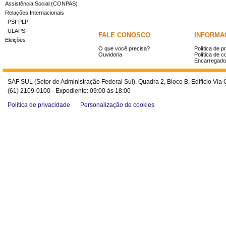
Assistência Social (CONPAS)
Relações Internacionais
PSI-PLP
ULAPSI
FALE CONOSCO
INFORMA
Eleições
O que você precisa?
Política de p
Ouvidoria
Política de c
Encarregado
SAF SUL (Setor de Administração Federal Sul), Quadra 2, Bloco B, Edifício Via O
(61) 2109-0100 - Expediente: 09:00 às 18:00
Política de privacidade
Personalização de cookies