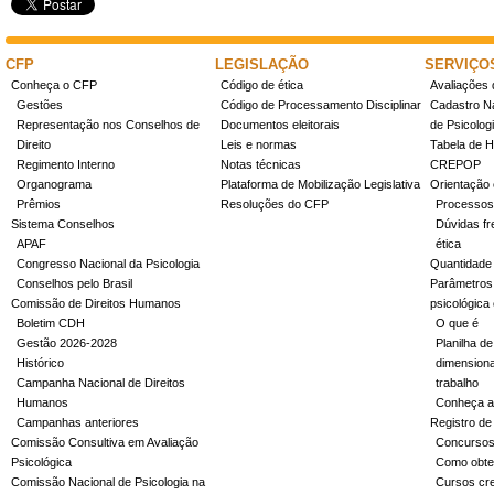
CFP
LEGISLAÇÃO
SERVIÇO
Conheça o CFP
Código de ética
Avaliações 
Gestões
Código de Processamento Disciplinar
Cadastro Na
Representação nos Conselhos de
Documentos eleitorais
de Psicolog
Direito
Leis e normas
Tabela de H
Regimento Interno
Notas técnicas
CREPOP
Organograma
Plataforma de Mobilização Legislativa
Orientação 
Prêmios
Resoluções do CFP
Processos
Sistema Conselhos
Dúvidas fr
APAF
ética
Congresso Nacional da Psicologia
Quantidade
Conselhos pelo Brasil
Parâmetros 
Comissão de Direitos Humanos
psicológica
Boletim CDH
O que é
Gestão 2026-2028
Planilha de
Histórico
dimensiona
Campanha Nacional de Direitos
trabalho
Humanos
Conheça a
Campanhas anteriores
Registro de
Comissão Consultiva em Avaliação
Concurso
Psicológica
Como obter
Comissão Nacional de Psicologia na
Cursos cr