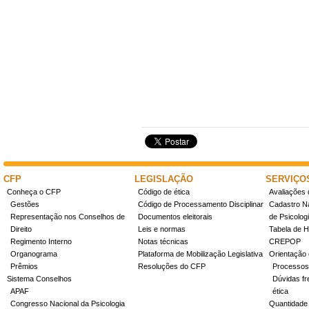
CFP
LEGISLAÇÃO
SERVIÇO
Conheça o CFP
Código de ética
Avaliações 
Gestões
Código de Processamento Disciplinar
Cadastro Na
Representação nos Conselhos de
Documentos eleitorais
de Psicolog
Direito
Leis e normas
Tabela de H
Regimento Interno
Notas técnicas
CREPOP
Organograma
Plataforma de Mobilização Legislativa
Orientação 
Prêmios
Resoluções do CFP
Processos
Sistema Conselhos
Dúvidas fr
APAF
ética
Congresso Nacional da Psicologia
Quantidade