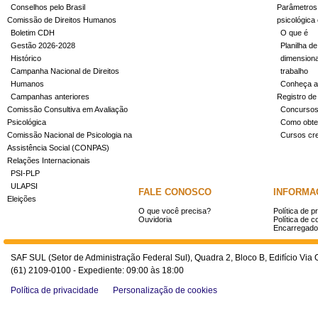
Conselhos pelo Brasil
Parâmetros 
Comissão de Direitos Humanos
psicológica
Boletim CDH
O que é
Gestão 2026-2028
Planilha de
Histórico
dimensiona
Campanha Nacional de Direitos
trabalho
Humanos
Conheça a
Campanhas anteriores
Registro de
Comissão Consultiva em Avaliação
Concurso
Psicológica
Como obter
Comissão Nacional de Psicologia na
Cursos cr
Assistência Social (CONPAS)
Relações Internacionais
PSI-PLP
ULAPSI
FALE CONOSCO
INFORMA
Eleições
O que você precisa?
Política de p
Ouvidoria
Política de c
Encarregado
SAF SUL (Setor de Administração Federal Sul), Quadra 2, Bloco B, Edifício Via O
(61) 2109-0100 - Expediente: 09:00 às 18:00
Política de privacidade
Personalização de cookies