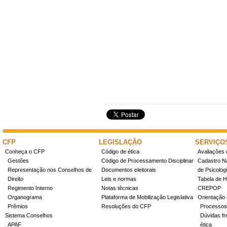
CFP
LEGISLAÇÃO
SERVIÇO
Conheça o CFP
Código de ética
Avaliações 
Gestões
Código de Processamento Disciplinar
Cadastro Na
Representação nos Conselhos de
Documentos eleitorais
de Psicolog
Direito
Leis e normas
Tabela de H
Regimento Interno
Notas técnicas
CREPOP
Organograma
Plataforma de Mobilização Legislativa
Orientação 
Prêmios
Resoluções do CFP
Processos
Sistema Conselhos
Dúvidas fr
APAF
ética