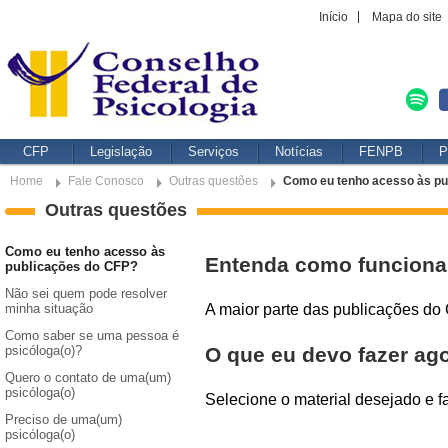
Início
Mapa do site
CFP
Legislação
Serviços
Notícias
FENPB
P
Home
Fale Conosco
Outras questões
Como eu tenho acesso às pu
Outras questões
Como eu tenho acesso às
Entenda como funciona
publicações do CFP?
Não sei quem pode resolver
minha situação
A maior parte das publicações do
Como saber se uma pessoa é
psicóloga(o)?
O que eu devo fazer ago
Quero o contato de uma(um)
psicóloga(o)
Selecione o material desejado e f
Preciso de uma(um)
psicóloga(o)