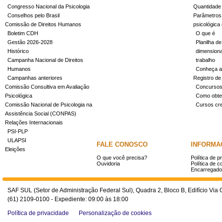
Congresso Nacional da Psicologia
Quantidade
Conselhos pelo Brasil
Parâmetros 
Comissão de Direitos Humanos
psicológica
Boletim CDH
O que é
Gestão 2026-2028
Planilha de
Histórico
dimensiona
Campanha Nacional de Direitos
trabalho
Humanos
Conheça a
Campanhas anteriores
Registro de
Comissão Consultiva em Avaliação
Concurso
Psicológica
Como obter
Comissão Nacional de Psicologia na
Cursos cr
Assistência Social (CONPAS)
Relações Internacionais
PSI-PLP
ULAPSI
FALE CONOSCO
INFORMA
Eleições
O que você precisa?
Política de p
Ouvidoria
Política de c
Encarregado
SAF SUL (Setor de Administração Federal Sul), Quadra 2, Bloco B, Edifício Via O
(61) 2109-0100 - Expediente: 09:00 às 18:00
Política de privacidade
Personalização de cookies