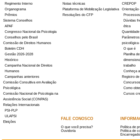
Regimento Interno
Notas técnicas
CREPOP
Organograma
Plataforma de Mobilização Legislativa
Orientação 
Prêmios
Resoluções do CFP
Processos
Sistema Conselhos
Dúvidas fr
APAF
ética
Congresso Nacional da Psicologia
Quantidade
Conselhos pelo Brasil
Parâmetros 
Comissão de Direitos Humanos
psicológica
Boletim CDH
O que é
Gestão 2026-2028
Planilha de
Histórico
dimensiona
Campanha Nacional de Direitos
trabalho
Humanos
Conheça a
Campanhas anteriores
Registro de
Comissão Consultiva em Avaliação
Concurso
Psicológica
Como obter
Comissão Nacional de Psicologia na
Cursos cr
Assistência Social (CONPAS)
Relações Internacionais
PSI-PLP
ULAPSI
FALE CONOSCO
INFORMA
Eleições
O que você precisa?
Política de p
Ouvidoria
Política de c
Encarregado