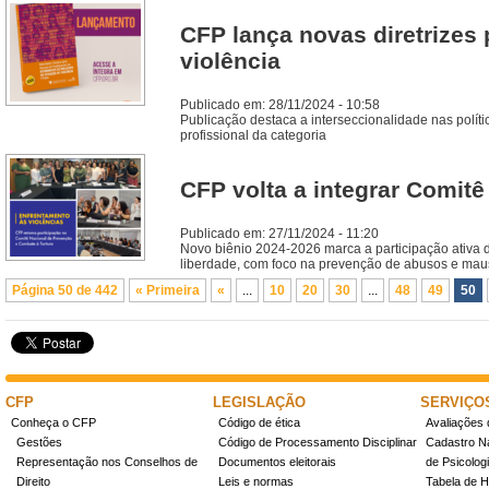
CFP lança novas diretrizes
violência
Publicado em: 28/11/2024 - 10:58
Publicação destaca a interseccionalidade nas polít
profissional da categoria
CFP volta a integrar Comit
Publicado em: 27/11/2024 - 11:20
Novo biênio 2024-2026 marca a participação ativa d
liberdade, com foco na prevenção de abusos e maus
Página 50 de 442
« Primeira
«
...
10
20
30
...
48
49
50
CFP
LEGISLAÇÃO
SERVIÇO
Conheça o CFP
Código de ética
Avaliações 
Gestões
Código de Processamento Disciplinar
Cadastro Na
Representação nos Conselhos de
Documentos eleitorais
de Psicolog
Direito
Leis e normas
Tabela de H