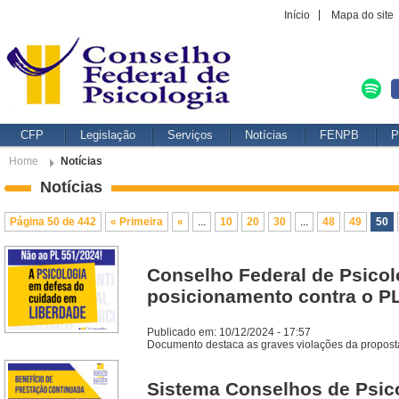
Início
Mapa do site
CFP
Legislação
Serviços
Notícias
FENPB
P
Home
Notícias
Notícias
Página 50 de 442
« Primeira
«
...
10
20
30
...
48
49
50
Conselho Federal de Psicol
posicionamento contra o P
Publicado em: 10/12/2024 - 17:57
Documento destaca as graves violações da proposta
Sistema Conselhos de Psico