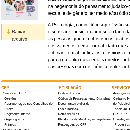
na hegemonia do pensamento judaico-cr
sexual e de gênero, ter medo e/ou ódio 
A Psicologia, como ciência-profissão s
discussões, posicionando-se ao lado das
Baixar
as pessoas, por reconhecermos os difer
arquivo
efetivamente interseccional, dado que a
antimanicomial, antirracista, feminista, 
para a garantia dos demais direitos, pe
das pessoas com deficiência, entre tant
CFP
LEGISLAÇÃO
SERVIÇO
Conheça o CFP
Código de ética
Avaliações 
Gestões
Código de Processamento Disciplinar
Cadastro Na
Representação nos Conselhos de
Documentos eleitorais
de Psicolog
Direito
Leis e normas
Tabela de H
Regimento Interno
Notas técnicas
CREPOP
Organograma
Plataforma de Mobilização Legislativa
Orientação 
Prêmios
Resoluções do CFP
Processos
Sistema Conselhos
Dúvidas fr