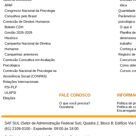
APAF
ética
Congresso Nacional da Psicologia
Quantidade
Conselhos pelo Brasil
Parâmetros 
Comissão de Direitos Humanos
psicológica
Boletim CDH
O que é
Gestão 2026-2028
Planilha de
Histórico
dimensiona
Campanha Nacional de Direitos
trabalho
Humanos
Conheça a
Campanhas anteriores
Registro de
Comissão Consultiva em Avaliação
Concurso
Psicológica
Como obter
Comissão Nacional de Psicologia na
Cursos cr
Assistência Social (CONPAS)
Relações Internacionais
PSI-PLP
ULAPSI
FALE CONOSCO
INFORMA
Eleições
O que você precisa?
Política de p
Ouvidoria
Política de c
Encarregado
SAF SUL (Setor de Administração Federal Sul), Quadra 2, Bloco B, Edifício Via O
(61) 2109-0100 - Expediente: 09:00 às 18:00