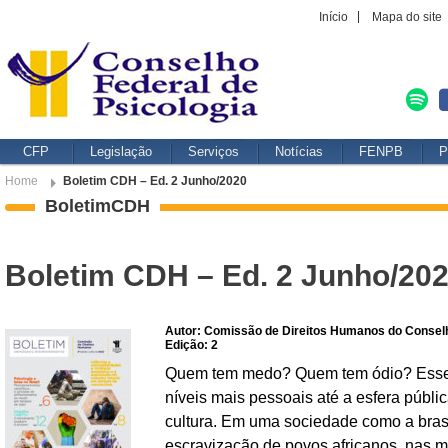
Início
Mapa do site
CFP
Legislação
Serviços
Notícias
FENPB
P
Home
Boletim CDH – Ed. 2 Junho/2020
BoletimCDH
Boletim CDH – Ed. 2 Junho/20
Autor: Comissão de Direitos Humanos do Conselh
Edição: 2
Quem tem medo? Quem tem ódio? Esses
níveis mais pessoais até a esfera públic
cultura. Em uma sociedade como a brasil
escravização de povos africanos, nas m