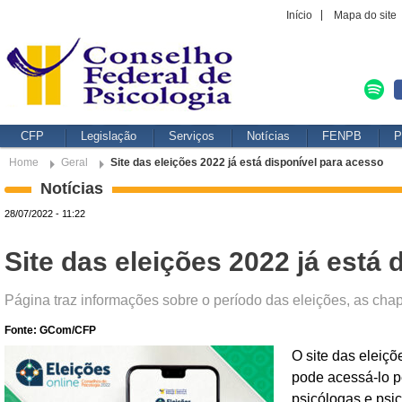
Início
Mapa do site
CFP
Legislação
Serviços
Notícias
FENPB
P
Home
Geral
Site das eleições 2022 já está disponível para acesso
Notícias
28/07/2022 - 11:22
Site das eleições 2022 já está
Página traz informações sobre o período das eleições, as cha
Fonte: GCom/CFP
O site das eleiç
pode acessá-lo 
psicólogas e psi