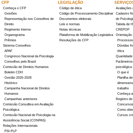
CFP
LEGISLAÇÃO
SERVIÇO
Conheça o CFP
Código de ética
Avaliações 
Gestões
Código de Processamento Disciplinar
Cadastro Na
Representação nos Conselhos de
Documentos eleitorais
de Psicolog
Direito
Leis e normas
Tabela de H
Regimento Interno
Notas técnicas
CREPOP
Organograma
Plataforma de Mobilização Legislativa
Orientação 
Prêmios
Resoluções do CFP
Processos
Sistema Conselhos
Dúvidas fr
APAF
ética
Congresso Nacional da Psicologia
Quantidade
Conselhos pelo Brasil
Parâmetros 
Comissão de Direitos Humanos
psicológica
Boletim CDH
O que é
Gestão 2026-2028
Planilha de
Histórico
dimensiona
Campanha Nacional de Direitos
trabalho
Humanos
Conheça a
Campanhas anteriores
Registro de
Comissão Consultiva em Avaliação
Concurso
Psicológica
Como obter
Comissão Nacional de Psicologia na
Cursos cr
Assistência Social (CONPAS)
Relações Internacionais
PSI-PLP